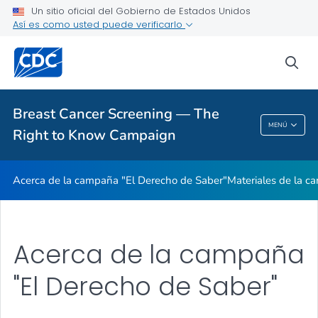
Un sitio oficial del Gobierno de Estados Unidos
Acerca de la campaña "El Derecho de Saber"
Así es como usted puede verificarlo
Materiales de la campaña
sea
Cuatro mujeres cuentan sus historias
VER TODO
Breast Cancer Screening — The
Breast Cancer Screening — The Right To
MENÚ
Right to Know Campaign
Know Campaign
Acerca de la campaña "El Derecho de Saber"
Materiales de la 
Acerca de la campaña
"El Derecho de Saber"