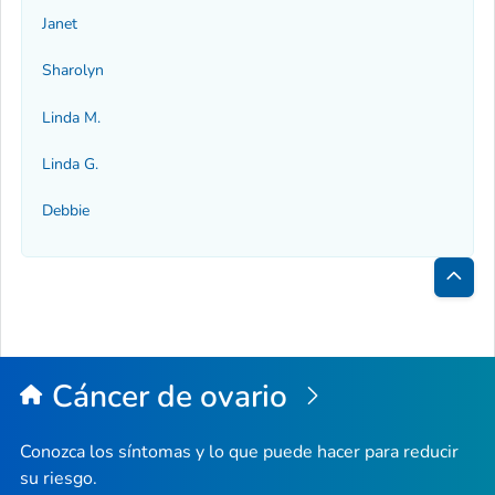
Janet
Sharolyn
Linda M.
Linda G.
Debbie
Inici
de
la
Cáncer de ovario
pági
Conozca los síntomas y lo que puede hacer para reducir
su riesgo.