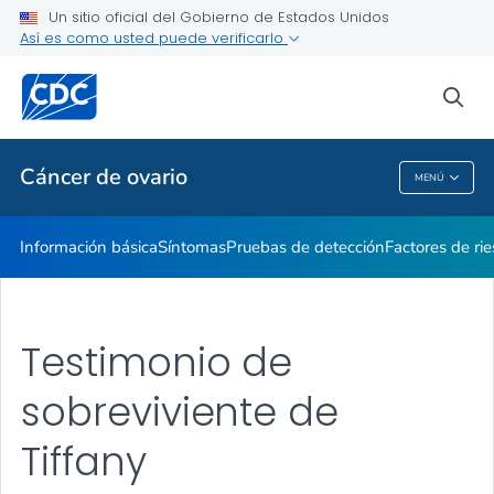
Un sitio oficial del Gobierno de Estados Unidos
Recursos para compartir
Así es como usted puede verificarlo
VER TODO
INICIO
sea
Temas relacionados
Cáncer de ovario
MENÚ
Cáncer De Ovario
Información básica
Síntomas
Pruebas de detección
Factores de ri
Testimonio de
sobreviviente de
Tiffany