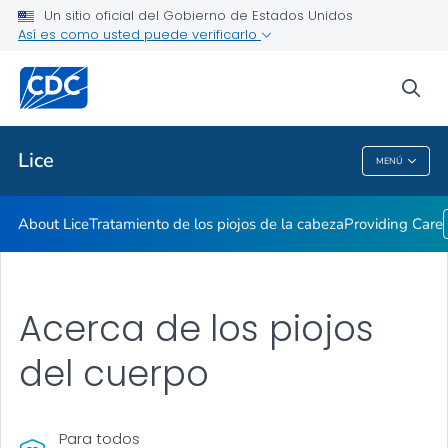
Un sitio oficial del Gobierno de Estados Unidos
Providing Care
Así es como usted puede verificarlo
VER TODO
INICIO
sea
Proveedores de atención médica
Lice
MENÚ
Lice
About Lice
Tratamiento de los piojos de la cabeza
Providing Care
Acerca de los piojos
del cuerpo
Para todos