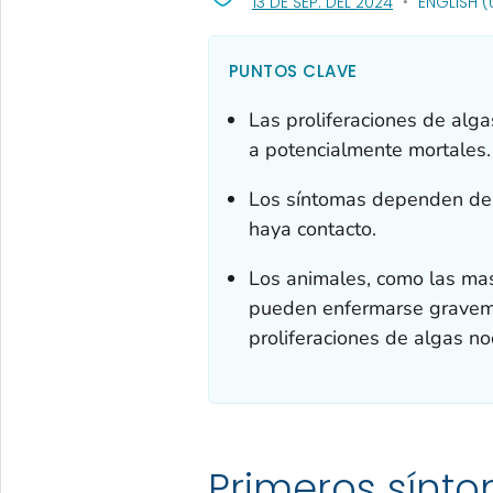
, VISIT LINK F
13 DE SEP. DEL 2024
ENGLISH (
PUNTOS CLAVE
Las proliferaciones de al
a potencialmente mortales.
Los síntomas dependen del 
haya contacto.
Los animales, como las mas
pueden enfermarse graveme
proliferaciones de algas no
Primeros sínt