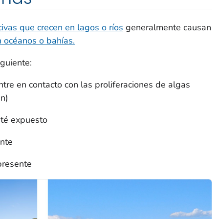
civas que crecen en lagos o ríos
generalmente causan
n océanos o bahías.
guiente:
ntre en contacto con las proliferaciones de algas
an)
sté expuesto
ente
presente