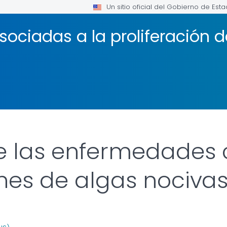
Un sitio oficial del Gobierno de Est
ociadas a la proliferación d
e las enfermedades
ones de algas nociva