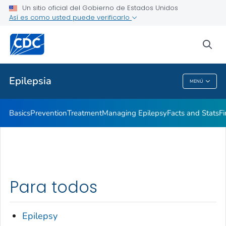
Un sitio oficial del Gobierno de Estados Unidos
SUDEP
Así es como usted puede verificarlo
VER TODO
INICIO
sea
Salud pública
Epilepsia
MENÚ
Epilepsia
Basics
Prevention
Treatment
Managing Epilepsy
Facts and Stats
Fi
Para todos
Epilepsy