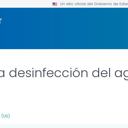
Un sitio oficial del Gobierno de Est
r
a desinfección del a
 FOR DETAILS.
 (US)