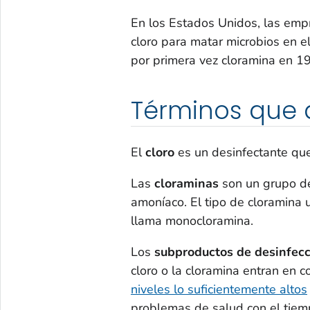
En los Estados Unidos, las empr
cloro para matar microbios en 
por primera vez cloramina en 1
Términos que 
El
cloro
es un desinfectante que
Las
cloraminas
son un grupo d
amoníaco. El tipo de cloramina
llama monocloramina.
Los
subproductos de desinfec
cloro o la cloramina entran en c
niveles lo suficientemente altos
problemas de salud con el tiem