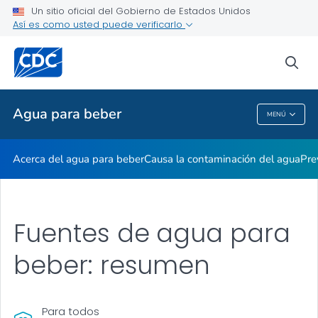
Un sitio oficial del Gobierno de Estados Unidos
Seguridad del agua de pozo
Así es como usted puede verificarlo
VER TODO
sea
Temas relacionados
Agua para beber
MENÚ
Agua Para Beber
Acerca del agua para beber
Causa la contaminación del agua
Pre
Fuentes de agua para
beber: resumen
Para todos