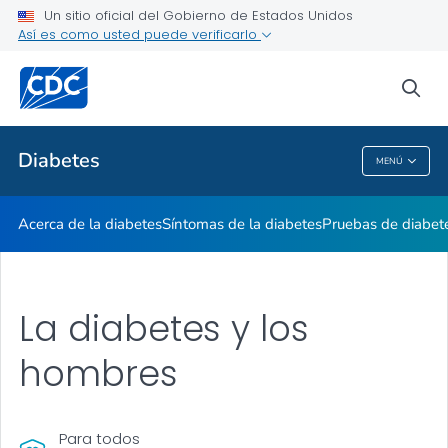
Un sitio oficial del Gobierno de Estados Unidos
Vivir con diabetes
Así es como usted puede verificarlo
VER TODO
sea
Temas relacionados
Diabetes
MENÚ
Diabetes
Acerca de la diabetes
Síntomas de la diabetes
Pruebas de diabet
La diabetes y los
hombres
Para todos