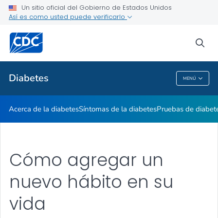
Un sitio oficial del Gobierno de Estados Unidos
Vivir con diabetes
Así es como usted puede verificarlo
VER TODO
sea
Temas relacionados
Diabetes
MENÚ
Diabetes
Acerca de la diabetes
Síntomas de la diabetes
Pruebas de diabet
Cómo agregar un
nuevo hábito en su
vida