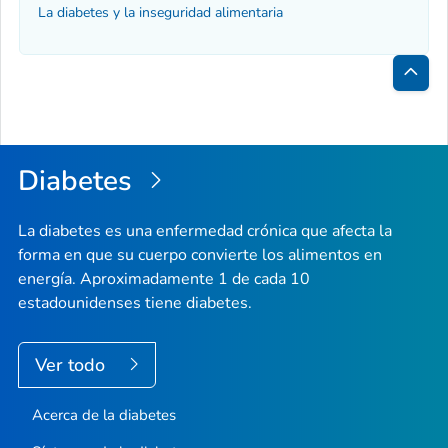
La diabetes y la inseguridad alimentaria
Inici
de
la
Diabetes
pági
La diabetes es una enfermedad crónica que afecta la
forma en que su cuerpo convierte los alimentos en
energía. Aproximadamente 1 de cada 10
estadounidenses tiene diabetes.
Ver todo
Acerca de la diabetes