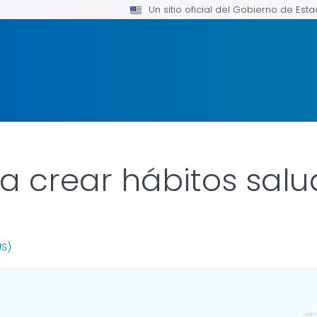
Un sitio oficial del Gobierno de Est
a crear hábitos sal
R DETAILS.
US)