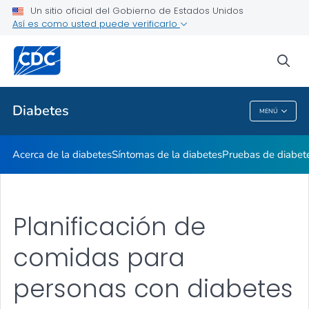
Un sitio oficial del Gobierno de Estados Unidos
Vivir con diabetes
Así es como usted puede verificarlo
VER TODO
sea
Temas relacionados
Diabetes
MENÚ
Diabetes
Acerca de la diabetes
Síntomas de la diabetes
Pruebas de diabet
Planificación de
comidas para
personas con diabetes