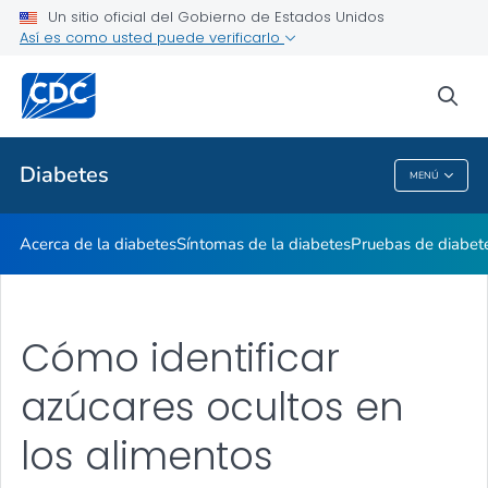
Un sitio oficial del Gobierno de Estados Unidos
Vivir con diabetes
Así es como usted puede verificarlo
VER TODO
sea
Temas relacionados
Diabetes
MENÚ
Diabetes
Acerca de la diabetes
Síntomas de la diabetes
Pruebas de diabet
Cómo identificar
azúcares ocultos en
los alimentos