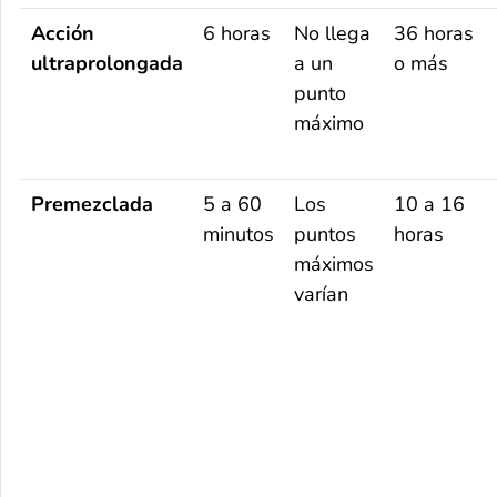
Acción
6 horas
No llega
36 horas
ultraprolongada
a un
o más
punto
máximo
Premezclada
5 a 60
Los
10 a 16
minutos
puntos
horas
máximos
varían