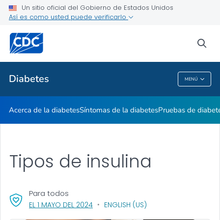
Un sitio oficial del Gobierno de Estados Unidos
Vivir con diabetes
Así es como usted puede verificarlo
VER TODO
sea
Temas relacionados
Diabetes
MENÚ
Diabetes
Acerca de la diabetes
Síntomas de la diabetes
Pruebas de diabet
Tipos de insulina
Para todos
, VISIT LINK FOR DETAILS.
EL 1 MAYO DEL 2024
ENGLISH (US)