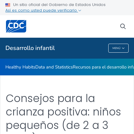
Recursos para el desarrollo infantil
Un sitio oficial del Gobierno de Estados Unidos
Así es como usted puede verificarlo
Consejos para la crianza positiva de los hijos
Keeping Children with Disabilities Safe
sea
VER TODO
INICIO
Desarrollo infantil
MENÚ
Desarrollo Infantil
Healthy Habits
Data and Statistics
Recursos para el desarrollo infa
Consejos para la
crianza positiva: niños
pequeños (de 2 a 3