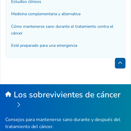
Estudios clínicos
Medicina complementaria y alternativa
Cómo mantenerse sano durante el tratamiento contra el
cáncer
Esté preparado para una emergencia
Inici
de
la
Los sobrevivientes de cáncer
pági
Consejos para mantenerse sano durante y después del
tratamiento del cáncer.