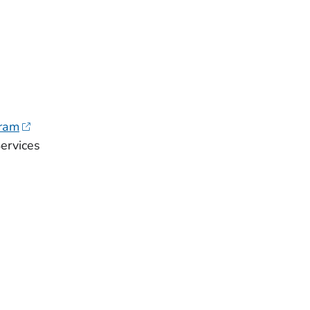
ram
ervices