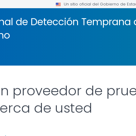
Un sitio oficial del Gobierno de Est
nal de Detección Temprana
ino
un proveedor de pru
erca de usted