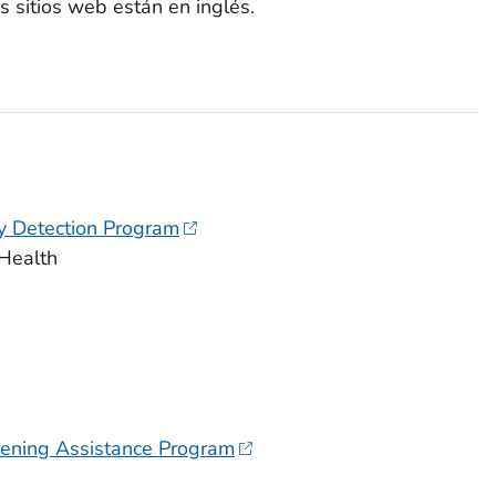
s sitios web están en inglés.
ly Detection Program
Health
eening Assistance Program