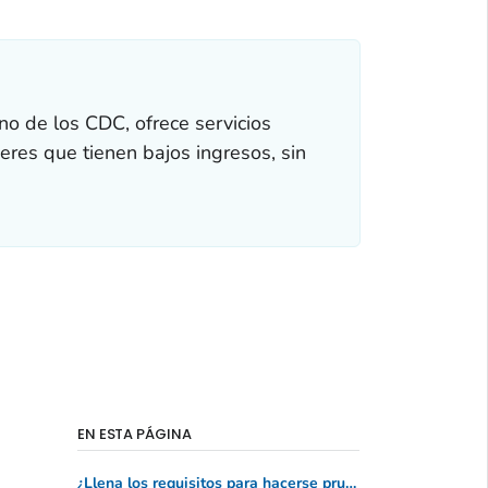
o de los CDC, ofrece servicios
eres que tienen bajos ingresos, sin
EN ESTA PÁGINA
¿Llena los requisitos para hacerse pruebas de detección gratuitas o a bajo costo?