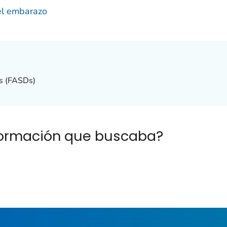
 el embarazo
rs (FASDs)
nformación que buscaba?