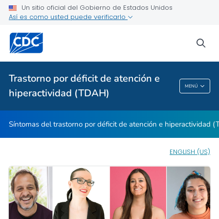
Un sitio oficial del Gobierno de Estados Unidos
Síntomas del trastorno por déficit de atención e
hiperactividad (TDAH)
Así es como usted puede verificarlo
Tratamiento del trastorno por déficit de atención e
sea
hiperactividad (TDAH)
VER TODO
INICIO
Trastorno por déficit de atención e
Trastorno Por Déficit De Atención E
MENÚ
hiperactividad (TDAH)
Hiperactividad (TDAH)
Síntomas del trastorno por déficit de atención e hiperactividad 
ENGLISH (US)