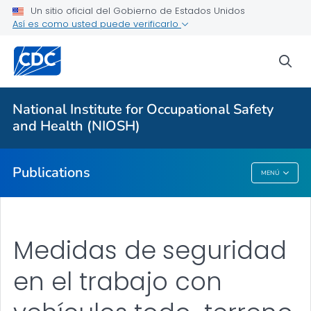
Workplace Survey Reports
Un sitio oficial del Gobierno de Estados Unidos
Así es como usted puede verificarlo
Numbered Communication Products - All
VER TODO
sea
Proveedores de atención médica
National Institute for Occupational Safety
and Health (NIOSH)
Salud pública
Publications
MENÚ
Publications
Medidas de seguridad
en el trabajo con