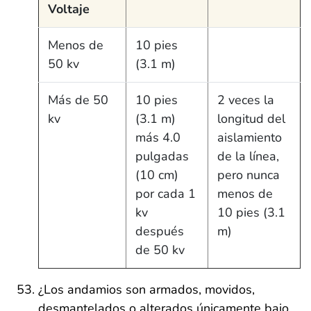
Voltaje
Menos de
10 pies
50 kv
(3.1 m)
Más de 50
10 pies
2 veces la
kv
(3.1 m)
longitud del
más 4.0
aislamiento
pulgadas
de la línea,
(10 cm)
pero nunca
por cada 1
menos de
kv
10 pies (3.1
después
m)
de 50 kv
¿Los andamios son armados, movidos,
desmantelados o alterados únicamente bajo