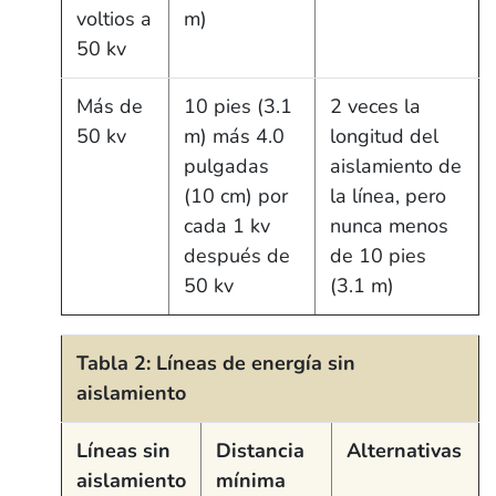
voltios a
m)
50 kv
Más de
10 pies (3.1
2 veces la
50 kv
m) más 4.0
longitud del
pulgadas
aislamiento de
(10 cm) por
la línea, pero
cada 1 kv
nunca menos
después de
de 10 pies
50 kv
(3.1 m)
Tabla 2: Líneas de energía sin
aislamiento
Líneas sin
Distancia
Alternativas
aislamiento
mínima