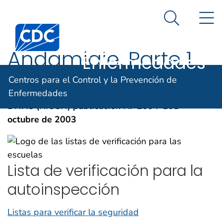
Centros para el
Un sitio oficial del Gobierno de Estados Unidos
N
Así es como usted puede verificarlo
Control y la
Search Me
Centros para el Control y la Prevención de Enfermed
Prevención de
Andamiaje, Parte 1
Enfermedades
Centros para el Control y la Prevención de
English (US)
Enfermedades
DHHS (NIOSH) publicación N.º 2004-101
octubre de 2003
Lista de verificación para la
autoinspección
Listas para verificar la seguridad