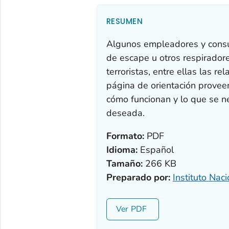
RESUMEN
Algunos empleadores y cons
de escape u otros respirador
terroristas, entre ellas las r
página de orientación proveer
cómo funcionan y lo que se ne
deseada.
Formato:
PDF
Idioma:
Español
Tamaño:
266 KB
Preparado por:
Instituto Nac
Ver