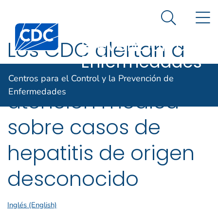
Centros para el
Un sitio oficial del Gobierno de Estados Unidos
N
Así es como usted puede verificarlo
Control y la
Search Me
Centers for Disease Control and Prevention. CDC twen
Prevención de
Los CDC alertan a
Enfermedades
los proveedores de
Centros para el Control y la Prevención de
Enfermedades
atención médica
sobre casos de
hepatitis de origen
desconocido
Inglés (English)