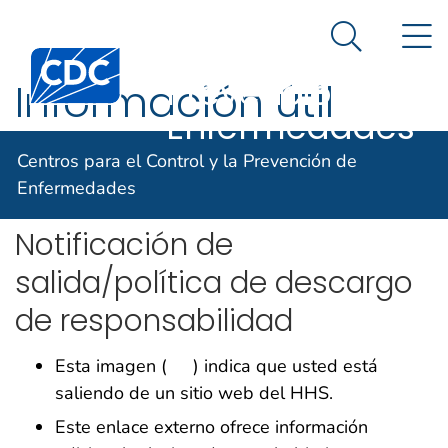
Centros para el
Un sitio oficial del Gobierno de Estados Unidos
N
Así es como usted puede verificarlo
Control y la
Search Me
Centers for Disease Control and Prevention. CDC twen
Prevención de
Información útil
Enfermedades
Inglés (English)
Centros para el Control y la Prevención de
Enfermedades
Notificación de
salida/política de descargo
de responsabilidad
External
Esta imagen (
) indica que usted está
saliendo de un sitio web del HHS.
Este enlace externo ofrece información