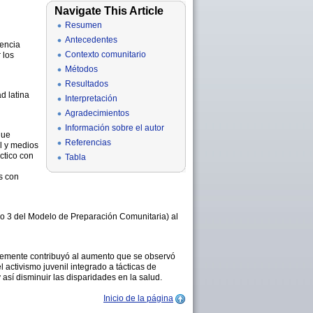
Navigate This Article
Resumen
Antecedentes
dencia
Contexto comunitario
 los
Métodos
Resultados
d latina
Interpretación
Agradecimientos
Información sobre el autor
que
Referencias
al y medios
ctico con
Tabla
s con
dio 3 del Modelo de Preparación Comunitaria) al
lemente contribuyó al aumento que se observó
activismo juvenil integrado a tácticas de
sí disminuir las disparidades en la salud.
Inicio de la página