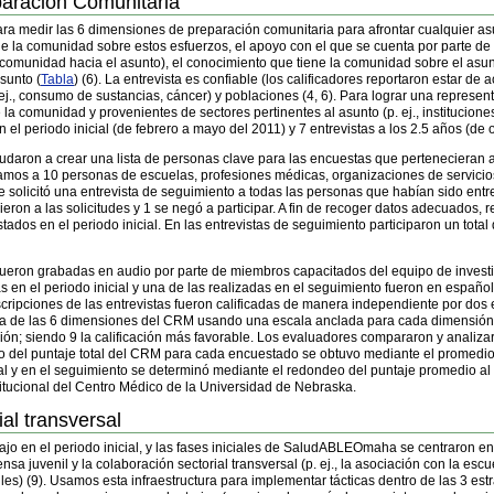
aración Comunitaria
ra medir las 6 dimensiones de preparación comunitaria para afrontar cualquier as
 la comunidad sobre estos esfuerzos, el apoyo con el que se cuenta por parte de lo
la comunidad hacia el asunto), el conocimiento que tiene la comunidad sobre el asun
asunto
(
Tabla
) (6). La entrevista es confiable (los calificadores reportaron estar de
., consumo de sustancias, cáncer) y poblaciones (4, 6). Para lograr una represen
la comunidad y provenientes de sectores pertinentes al asunto (p. ej., institucio
n el periodo inicial (de febrero a mayo del 2011) y 7 entrevistas a los 2.5 años (de
a ayudaron a crear una lista de personas clave para las encuestas que pertenecieran 
amos a 10 personas de escuelas, profesiones médicas, organizaciones de servicios 
, se solicitó una entrevista de seguimiento a todas las personas que habían sido ent
eron a las solicitudes y 1 se negó a participar. A fin de recoger datos adecuados
tados en el periodo inicial. En las entrevistas de seguimiento participaron un total 
fueron grabadas en audio por parte de miembros capacitados del equipo de investig
s en el periodo inicial y una de las realizadas en el seguimiento fueron en españo
scripciones de las entrevistas fueron calificadas de manera independiente por do
na de las 6 dimensiones del CRM usando una escala anclada para cada dimensión e
ón; siendo 9 la calificación más favorable. Los evaluadores compararon y analizar
ulo del puntaje total del CRM para cada encuestado se obtuvo mediante el promedio
ial y en el seguimiento se determinó mediante el redondeo del puntaje promedio al
stitucional del Centro Médico de la Universidad de Nebraska.
al transversal
jo en el periodo inicial, y las fases iniciales de SaludABLEOmaha se centraron en 
ensa juvenil y la colaboración sectorial transversal (p. ej., la asociación con la e
iles) (9). Usamos esta infraestructura para implementar tácticas dentro de las 3 es