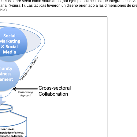
uelas sobre servir como voluntarios (por ejemplo, currículos que integran el servicio
esarial (Figura 1). Las tácticas tuvieron un diseño orientado a las dimensiones de 
bla).