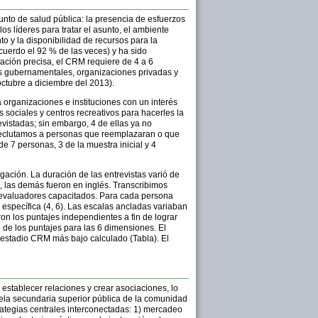
unto de salud pública: la presencia de esfuerzos
s líderes para tratar el asunto, el ambiente
to y la disponibilidad de recursos para la
 acuerdo el 92 % de las veces) y ha sido
tación precisa, el CRM requiere de 4 a 6
nes gubernamentales, organizaciones privadas y
 octubre a diciembre del 2013).
a organizaciones e instituciones con un interés
sociales y centros recreativos para hacerles la
revistadas; sin embargo, 4 de ellas ya no
, reclutamos a personas que reemplazaran o que
de 7 personas, 3 de la muestra inicial y 4
ación. La duración de las entrevistas varió de
l, las demás fueron en inglés. Transcribimos
s evaluadores capacitados. Para cada persona
specífica (4, 6). Las escalas ancladas variaban
on los puntajes independientes a fin de lograr
 de los puntajes para las 6 dimensiones. El
 estadio CRM más bajo calculado (Tabla). El
establecer relaciones y crear asociaciones, lo
scuela secundaria superior pública de la comunidad
trategias centrales interconectadas: 1) mercadeo