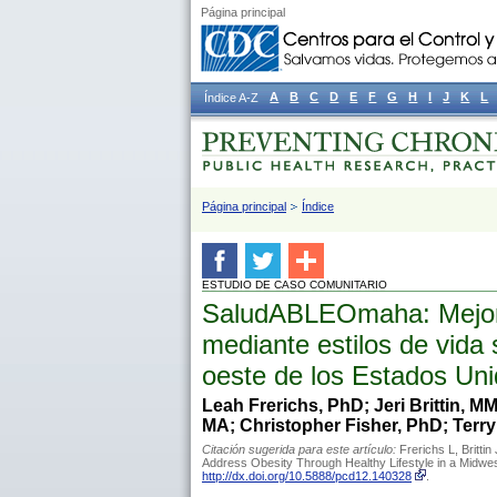
Página principal
A
B
C
D
E
F
G
H
I
J
K
L
Índice A-Z
Página principal
Índice
ESTUDIO DE CASO COMUNITARIO
SaludABLEOmaha: Mejorar
mediante estilos de vida
oeste de los Estados Un
Leah Frerichs, PhD; Jeri Brittin, 
MA; Christopher Fisher, PhD; Terr
Citación sugerida para este artículo:
Frerichs L, Britti
Address Obesity Through Healthy Lifestyle in a Midw
http://dx.doi.org/10.5888/pcd12.140328
.