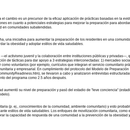
el cambio es un precursor de la eficaz aplicación de prácticas basadas en la evi
iones en cuanto a potenciales estrategias para mejorar la preparación para abordar
ad en comunidades subatendidas.
, una iniciativa para aumentar la preparación de los residentes en una comunida
ar la obesidad y adoptar estilos de vida saludables.
l activismo juvenil y la colaboración entre instituciones públicas y privadas—, 
ción de tácticas para dar apoyo a 3 estrategias interconectadas: 1) mercadeo soci
 como voluntarios (por ejemplo, currículos que integran el servicio comunitario prá
 comunitaria y empresarial. En cumplimiento del protocolo del Modelo de Preparación
u/communityReadiness.htm), se llevaron a cabo y analizaron entrevistas estructurada
iento del programa como 2.5 años después.
ad aumentó su nivel de preparación y pasó del estadio de "leve conciencia" (esta
odelo).
ia (p. ej., conocimientos de la comunidad, ambiente comunitario) y esto probab
nte estilos de vida saludables. Los enfoques de movilización comunitaria, como el 
ar la capacidad de respuesta de una comunidad a la prevención de la obesidad y a