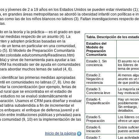
s y jóvenes de 2 a 19 años en los Estados Unidos se pueden estar nivelando (1); s
a, en grandes áreas metropolitanas se abordó la obesidad infantil con políticas e 
tas como las de los niños blancos no latinos (3). Faltan investigaciones respecto 
das.
en la teoría y la práctica— es el grado en que
ar medidas respecto de un asunto (4). La
Tabla. Descripción de los estad
nten y adopten prácticas basadas en la
Estadios del
o de un tema en particular en una comunidad,
Modelo de
o (5). El Modelo de Preparación Comunitaria
Preparación
Comunitaria
ccenter.colostate.edu/communityReadiness.htm)
bla) y sirve de herramienta para ayudar a las
Estadio 1. Sin
El asunto no 
 CRM ha mostrado ser de ayuda en comunidades
conciencia
los líderes d
tema de preoc
 para abordar muchos temas de salud (4, 6).
Estadio 2.
Al menos alg
 identificar las primeras medidas apropiadas
Negación o
asunto es un 
til en comunidades no latinas (7, 8). Uno de
resistencia
de que podría 
tar la concientización (por ejemplo, ferias de
Estadio 3.
La mayoría si
ad rural que se encontraba en el estadio de
Conciencia leve
hay motivació
 estudios no se evaluó sistemáticamente el
Estadio 4.
Hay un recono
reparación. Usamos el CRM para diseñar y evaluar
Preplanificación
posiblemente 
d latina subatendida a fin de incrementar el
Sin embargo, 
dos enfoques: el enfoque de defensa juvenil y el
detallados.
ión entre instituciones públicas y privadas) para
Estadio 5.
Los líderes c
 la comunidad (9, 10) en la implementación de las
Preparación
ofrece un apo
Estadio 6.
Existe suficie
Iniciación
puesto activi
Inicio de la página
Estadio 7.
Las actividad