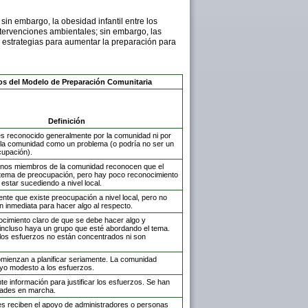
in embargo, la obesidad infantil entre los
intervenciones ambientales; sin embargo, las
de estrategias para aumentar la preparación para
ios del Modelo de Preparación Comunitaria
Definición
es reconocido generalmente por la comunidad ni por
e la comunidad como un problema (o podría no ser un
upación).
unos miembros de la comunidad reconocen que el
tema de preocupación, pero hay poco reconocimiento
estar sucediendo a nivel local.
ente que existe preocupación a nivel local, pero no
n inmediata para hacer algo al respecto.
cimiento claro de que se debe hacer algo y
incluso haya un grupo que esté abordando el tema.
los esfuerzos no están concentrados ni son
omienzan a planificar seriamente. La comunidad
yo modesto a los esfuerzos.
nte información para justificar los esfuerzos. Se han
dades en marcha.
es reciben el apoyo de administradores o personas