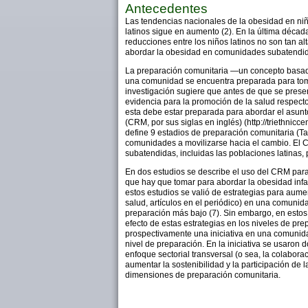
Antecedentes
Las tendencias nacionales de la obesidad en niño
latinos sigue en aumento (2). En la última décad
reducciones entre los niños latinos no son tan al
abordar la obesidad en comunidades subatendi
La preparación comunitaria —un concepto basado 
una comunidad se encuentra preparada para tom
investigación sugiere que antes de que se prese
evidencia para la promoción de la salud respect
esta debe estar preparada para abordar el asunt
(CRM, por sus siglas en inglés) (http://triethni
define 9 estadios de preparación comunitaria (Ta
comunidades a movilizarse hacia el cambio. El
subatendidas, incluidas las poblaciones latinas,
En dos estudios se describe el uso del CRM para
que hay que tomar para abordar la obesidad infan
estos estudios se valió de estrategias para aumen
salud, artículos en el periódico) en una comunid
preparación más bajo (7). Sin embargo, en estos
efecto de estas estrategias en los niveles de p
prospectivamente una iniciativa en una comunida
nivel de preparación. En la iniciativa se usaron 
enfoque sectorial transversal (o sea, la colaborac
aumentar la sostenibilidad y la participación de
dimensiones de preparación comunitaria.