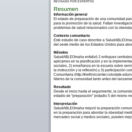
REVISADO POR EXPERTOS
Resumen
Información general
El estado de preparación de una comunidad para 
para la promoción de la salud. Faltan investigac
problemas de salud relacionados con la obesid
Contexto comunitario
Este estudio de caso describe a SaludABLEOmaha
del oeste medio de los Estados Unidos para abord
Métodos
SaludABLEOmaha enfatizó 2 enfoques centrales —e
aplicamos en la planificación y en la implementa
sociales, 2) enseñanza en la escuela sobre servir
la instrucción y la reflexión) y 3) participación
Comunitaria (http://triethniccenter.colostate.ed
líderes de la comunidad tanto antes del lanzam
Resultado
Desde el inicio hasta el seguimiento, la comunid
estadio de "preparación" (estadio 5 del mismo m
Interpretación
SaludABLEOmaha mejoró la preparación comunitar
en la preparación para abordar la obesidad media
mercadeo social y medios sociales, pueden mejor