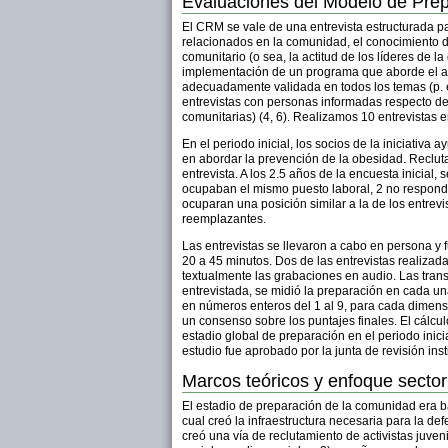
Evaluaciones del Modelo de Prep
El CRM se vale de una entrevista estructurada pa
relacionados en la comunidad, el conocimiento de
comunitario (o sea, la actitud de los líderes de 
implementación de un programa que aborde el 
adecuadamente validada en todos los temas (p. ej
entrevistas con personas informadas respecto de 
comunitarias) (4, 6). Realizamos 10 entrevistas e
En el periodo inicial, los socios de la iniciativ
en abordar la prevención de la obesidad. Reclut
entrevista. A los 2.5 años de la encuesta inicial
ocupaban el mismo puesto laboral, 2 no respondi
ocuparan una posición similar a la de los entrevis
reemplazantes.
Las entrevistas se llevaron a cabo en persona y 
20 a 45 minutos. Dos de las entrevistas realizada
textualmente las grabaciones en audio. Las tran
entrevistada, se midió la preparación en cada u
en números enteros del 1 al 9, para cada dimensi
un consenso sobre los puntajes finales. El cálc
estadio global de preparación en el periodo inic
estudio fue aprobado por la junta de revisión in
Marcos teóricos y enfoque sectori
El estadio de preparación de la comunidad era ba
cual creó la infraestructura necesaria para la def
creó una vía de reclutamiento de activistas juven