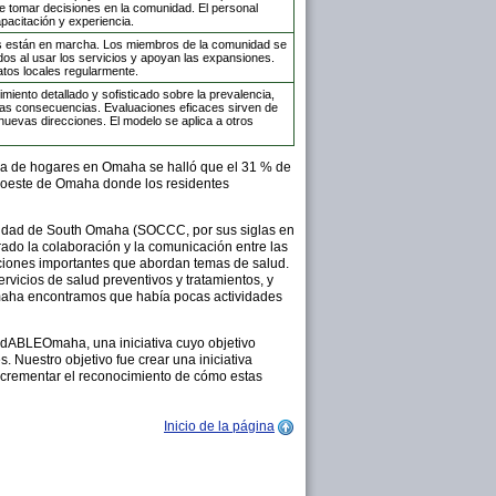
 tomar decisiones en la comunidad. El personal
pacitación y experiencia.
s están en marcha. Los miembros de la comunidad se
os al usar los servicios y apoyan las expansiones.
tos locales regularmente.
miento detallado y sofisticado sobre la prevalencia,
las consecuencias. Evaluaciones eficaces sirven de
 nuevas direcciones. El modelo se aplica a otros
ria de hogares en Omaha se halló que el 31 % de
roeste de Omaha donde los residentes
nidad de South Omaha (SOCCC, por sus siglas en
rado la colaboración y la comunicación entre las
tuciones importantes que abordan temas de salud.
vicios de salud preventivos y tratamientos, y
LEOmaha encontramos que había pocas actividades
ludABLEOmaha, una iniciativa cuyo objetivo
 Nuestro objetivo fue crear una iniciativa
 incrementar el reconocimiento de cómo estas
Inicio de la página