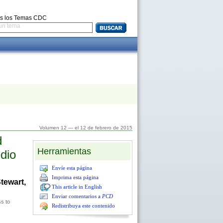
s los Temas CDC
un tema
Volumen 12 — el 12 de febrero de 2015
d
Herramientas
dio
Envíe esta página
Imprima esta página
tewart,
This article in English
Enviar comentarios a
PCD
ss to
Redistribuya este contenido