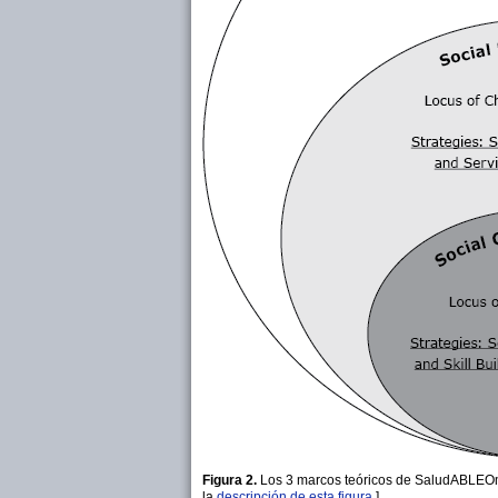
Figura 2.
Los 3 marcos teóricos de SaludABLEOma
la
descripción de esta figura
.]