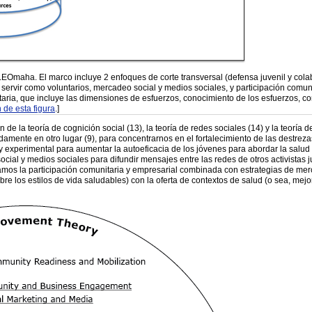
aha. El marco incluye 2 enfoques de corte transversal (defensa juvenil y colabor
ervir como voluntarios, mercadeo social y medios sociales, y participación comuni
ria, que incluye las dimensiones de esfuerzos, conocimiento de los esfuerzos, co
 de esta figura
.]
n de la teoría de cognición social (13), la teoría de redes sociales (14) y la teoría 
adamente en otro lugar (9), para concentrarnos en el fortalecimiento de las destrezas
y experimental para aumentar la autoeficacia de los jóvenes para abordar la salud c
ial y medios sociales para difundir mensajes entre las redes de otros activistas ju
amos la participación comunitaria y empresarial combinada con estrategias de merc
e los estilos de vida saludables) con la oferta de contextos de salud (o sea, mejor