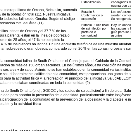
Estabilización
encargadas de
cuenta con ca
 área metropolitana de Omaha, Nebraska, aumentó
Estadio 8.
Los esfuerzo
de la población total (11). Nuestra iniciativa
Confirmación o
sienten cómod
de todos los latinos de Omaha. Según el código
expansión
Se recogen da
población total del área (11).
Estadio 9. Alto nivel
Hay un conoci
de asimilación por
las causas y 
milias latinas de Omaha y el 37.7 % de las
parte de la
guía para las
igura parental están en la línea de pobreza o
comunidad
asuntos.
ayores de 25 años, el 47 % no completó la
4 % de los blancos no latinos. En una encuesta telefónica de una muestra aleato
nían sobrepeso o eran obesos, comparado con el 20 % en las zonas noroeste y su
a la comunidad latina de South Omaha es el Consejo para el Cuidado de la Comu
ciación de más de 150 organizaciones. En los últimos años, esta coalición ha mejo
os sociales y de salud. Asimismo se han establecido en la comunidad varias insti
e salud federalmente calificado en la comunidad; este proporciona una gama de ser
 para la actividad física y la recreación. Al principio de la iniciativa SaludAB
o estaban no estaban coordinadas en toda la comunidad (9).
na de South Omaha (p. ej., SOCCC y los socios de su coalición) a fin de crear Sa
nidad para abordar la prevención de la obesidad, particularmente entre los jóvenes.
la participación de la comunidad en la prevención de la obesidad y la diabetes, e
dable y la actividad física.