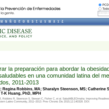
PCD
Todo
Escoja 
M
N
Ñ
O
P
Q
R
S
T
U
V
W
X
Y
Z
 la preparación para abordar la obesida
 saludables en una comunidad latina del me
idos, 2011-2013
MM; Regina Robbins, MA; Sharalyn Steenson, MS; Catherine S
y T-K Huang, PhD, MPH
n J, Robbins R, Steenson S, Stewart C, Fisher C, et al. SaludABLEOmaha: Improving Readine
estern Latino Community, 2011–2013. Prev Chronic Dis 2015;12:140328. DOI: