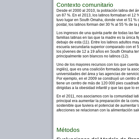
Contexto comunitario
Desde el 2000 al 2010, la población latina del
un 87 %. En el 2013, los latinos formaban el 12 % 
tuvo lugar en South Omaha, donde vive el 51 % 
postal, los latinos forman del 30 % al 55 % de la 
Los ingresos de una quinta parte de todas las fa
familias latinas en las que la madre es la única f
debajo de esta (11). Entre los latinos adultos m
escuela secundaria superior comparado con el 5.
los jóvenes de 12 a 19 años en South Omaha te
principalmente son blancos no latinos (12).
Uno de los mayores recursos con los que cuent
inglés), que es una coalición formada por la aso
universidades del área y las agencias de servici
Por ejemplo, en el 2009 se construyó un centro d
tiene un centro de más de 120 000 pies cuadrados
dirigidas a la obesidad infantil y que las que l
En el 2011, nos asociamos con la comunidad lati
principal era aumentar la preparación de la comu
sostenible que tuviera el potencial de aumentar 
afecciones se relacionan con la alimentación salu
Métodos