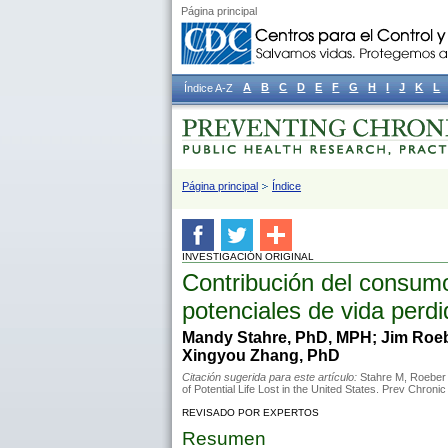
Página principal
A
B
C
D
E
F
G
H
I
J
K
L
Índice A-Z
Página principal
Índice
INVESTIGACIÓN ORIGINAL
Contribución del consumo
potenciales de vida perd
Mandy Stahre, PhD, MPH; Jim Roeb
Xingyou Zhang, PhD
Citación sugerida para este artículo:
Stahre M, Roeber 
of Potential Life Lost in the United States. Prev Chron
REVISADO POR EXPERTOS
Resumen