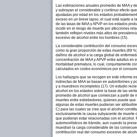
Las estimaciones anuales promedio de MAA y de A
y subrayan el considerable y continuo efecto qu
ajustadas por edad en los estados probablemente 
exceso en un breve lapso, el cual está sujeto a l
de las tasas de MAA y APVP en los estados probabl
incidir en el riesgo de muerte por afecciones r
también reflejen niveles más altos de prevalenc
excesivo de alcohol entre los hombres (15).
La considerable contribución del consumo excesiv
como la gran proporción de estas muertes (69 %)
dañino de alcohol a la carga global de enfermeda
concentración de MAA y APVP entre adultos en eda
mortalidad prematura, lo cual, conjuntamente co
calculados en costos económicos por el consumo 
Los hallazgos que se recogen en este informe est
indirectas de MAA se basan en autoinformes y po
y a muestreos incompletos (17). Un estudio reci
alcohol en los estados sobre la base de las vent
promedio de alcohol que comienzan a partir de ni
muertes entre exbebedores, quienes puede que h
algunas de estas muertes pudieran ser atribuible
C) para las cuales se cree que el alcohol constit
exclusivamente la causa subyacente de muerte de
que pudieran estar relacionadas con el alcohol.
automovilísticos de tránsito, aun cuando la pres
muestran la carga considerable de las consecuen
contribución real del consumo excesivo de alcoho