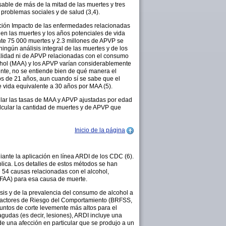
ble de más de la mitad de las muertes y tres
problemas sociales y de salud (3,4).
ación Impacto de las enfermedades relacionadas
lúen las muertes y los años potenciales de vida
te 75 000 muertes y 2.3 millones de APVP se
ngún análisis integral de las muertes y de los
alidad ni de APVP relacionadas con el consumo
cohol (MAA) y los APVP varían considerablemente
mente, no se entiende bien de qué manera el
os de 21 años, aun cuando sí se sabe que el
vida equivalente a 30 años por MAA (5).
ular las tasas de MAA y APVP ajustadas por edad
alcular la cantidad de muertes y de APVP que
Inicio de la página
ante la aplicación en línea ARDI de los CDC (6).
blica. Los detalles de estos métodos se han
e 54 causas relacionadas con el alcohol,
 (FAA) para esa causa de muerte.
sis y de la prevalencia del consumo de alcohol a
de Factores de Riesgo del Comportamiento (BRFSS,
 puntos de corte levemente más altos para el
gudas (es decir, lesiones), ARDI incluye una
e una afección en particular que se produjo a un