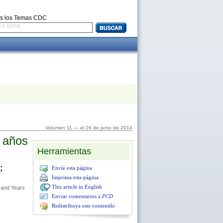
s los Temas CDC
un tema
Volumen 11 — el 26 de junio de 2014
s años
Herramientas
;
Envíe esta página
Imprima esta página
This article in English
 and Years
Enviar comentarios a
PCD
Redistribuya este contenido