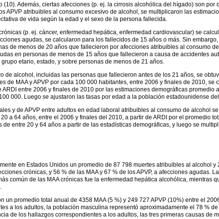
(10). Además, ciertas afecciones (p. ej. la cirrosis alcohólica del hígado) son por d
 los APVP atribuibles al consumo excesivo de alcohol, se multiplicaron las estima
tativa de vida según la edad y el sexo de la persona fallecida.
rónicas (p. ej. cáncer, enfermedad hepática, enfermedad cardiovascular) se calcul
cciones agudas, se calcularon para los fallecidos de 15 años o más. Sin embargo, 
s de menos de 20 años que fallecieron por afecciones atribuibles al consumo de a
agudas en personas de menos de 15 años que fallecieron a causa de accidentes automo
grupo etario, estado, y sobre personas de menos de 21 años.
e alcohol, incluidas las personas que fallecieron antes de los 21 años, se obtuvi
es de MAA y APVP por cada 100 000 habitantes, entre 2006 y finales de 2010, se 
 ARDI entre 2006 y finales de 2010 por las estimaciones demográficas promedio 
 100 000. Luego se ajustaron las tasas por edad a la población estadounidense del
les y de APVP entre adultos en edad laboral atribuibles al consumo de alcohol se
 a 64 años, entre el 2006 y finales del 2010, a partir de ARDI por el promedio to
de entre 20 y 64 años a partir de las estadísticas demográficas, y luego se multipl
ualmente en Estados Unidos un promedio de 87 798 muertes atribuibles al alcohol y
ecciones crónicas, y 56 % de las MAA y 67 % de los APVP, a afecciones agudas. La
más común de las MAA crónicas fue la enfermedad hepática alcohólica, mientras
.
 un promedio total anual de 4358 MAA (5 %) y 249 727 APVP (10%) entre el 2006 y
tes a los adultos, la población masculina representó aproximadamente el 78 % de
cia de los hallazgos correspondientes a los adultos, las tres primeras causas de