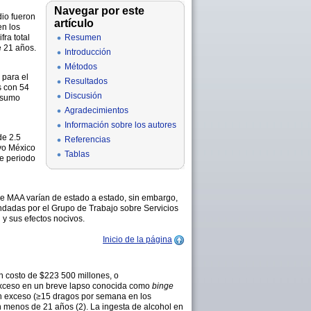
Navegar por este
dio fueron
artículo
en los
ra total
Resumen
e 21 años.
Introducción
Métodos
 para el
Resultados
s con 54
Discusión
onsumo
Agradecimientos
Información sobre los autores
de 2.5
Referencias
vo México
Tablas
te periodo
de MAA varían de estado a estado, sin embargo,
ndadas por el Grupo de Trabajo sobre Servicios
y sus efectos nocivos.
Inicio de la página
n costo de $223 500 millones, o
 exceso en un breve lapso conocida como
binge
en exceso (≥15 dragos por semana en los
 menos de 21 años (2). La ingesta de alcohol en