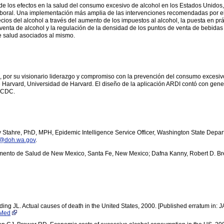
ad de los efectos en la salud del consumo excesivo de alcohol en los Estados Unidos,
laboral. Una implementación más amplia de las intervenciones recomendadas por el
cios del alcohol a través del aumento de los impuestos al alcohol, la puesta en pr
venta de alcohol y la regulación de la densidad de los puntos de venta de bebidas
e salud asociados al mismo.
, por su visionario liderazgo y compromiso con la prevención del consumo excesi
e Harvard, Universidad de Harvard. El diseño de la aplicación ARDI contó con gen
 CDC.
Stahre, PhD, MPH, Epidemic Intelligence Service Officer, Washington State Depar
e@doh.wa.gov
.
amento de Salud de New Mexico, Santa Fe, New Mexico; Dafna Kanny, Robert D. Bre
ng JL. Actual causes of death in the United States, 2000. [Published erratum in:
Med