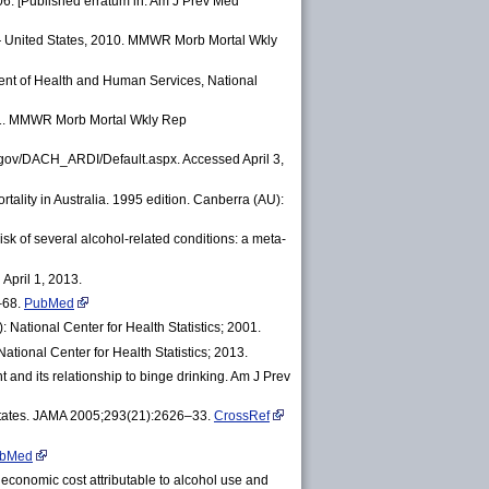
6. [Published erratum in: Am J Prev Med
s — United States, 2010. MMWR Morb Mortal Wkly
ment of Health and Human Services, National
 2001. MMWR Morb Mortal Wkly Rep
c.gov/DACH_ARDI/Default.aspx. Accessed April 3,
ality in Australia. 1995 edition. Canberra (AU):
k of several alcohol-related conditions: a meta-
April 1, 2013.
–68.
PubMed
 National Center for Health Statistics; 2001.
ational Center for Health Statistics; 2013.
 and its relationship to binge drinking. Am J Prev
 States. JAMA 2005;293(21):2626–33.
CrossRef
bMed
conomic cost attributable to alcohol use and