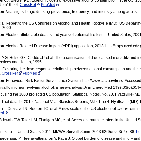
 CJ, Brewer RD. Economic costs of excessive alcohol consumption in the US, 200
(5):516–24.
CrossRef
PubMed
on. Vital signs: binge drinking prevalence, frequency, and intensity among adult
ecial Report to the US Congress on Alcohol and Health. Rockville (MD): US Depart
; 2000.
on. Alcohol-attributable deaths and years of potential life lost — United States,
on. Alcohol Related Disease Impact (ARDI) application, 2013. http://apps.nccd.cd
G, Hulse GK, Codde JP, et al. The quantification of drug caused morbidity and mort
vices and Health; 1995.
. Exploring the dose-response relationship between alcohol consumption and the ris
.
CrossRef
PubMed
n. Behavioral Risk Factor Surveillance System. http://www.cdc.gov/brfss. Accessed 
ntraffic injuries involving alcohol: a meta-analysis. Ann Emerg Med 1999;33(6):659
sing the 2000 projected US population. Statistical Notes. No. 20. Hyattsville (MD):
al data for 2010. National Vital Statistics Reports; Vol 61 no 4. Hyattsville (MD): N
 T, Oussayef N, Heeren TC, et al. A new scale of the US alcohol policy environment
ed
chwab CW, Teter HM, Flanigan MC, et al. Access to trauma centers in the United
 drinking — United States, 2011. MMWR Surveill Summ 2013;62(Suppl 3):77–80.
Pu
roensap M, Teerawattananon Y, Patra J. Global burden of disease and injury and e