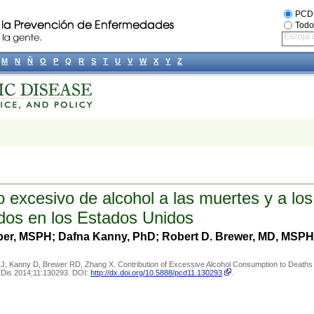
PCD
Todo
Escoja 
M
N
Ñ
O
P
Q
R
S
T
U
V
W
X
Y
Z
 excesivo de alcohol a las muertes y a lo
idos en los Estados Unidos
er, MSPH; Dafna Kanny, PhD; Robert D. Brewer, MD, MSPH
J, Kanny D, Brewer RD, Zhang X. Contribution of Excessive Alcohol Consumption to Deaths
ic Dis 2014;11:130293. DOI:
http://dx.doi.org/10.5888/pcd11.130293
.