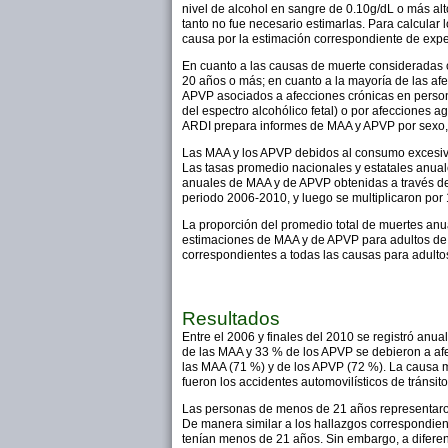
nivel de alcohol en sangre de 0.10g/dL o más alto 
tanto no fue necesario estimarlas. Para calcular
causa por la estimación correspondiente de expec
En cuanto a las causas de muerte consideradas c
20 años o más; en cuanto a la mayoría de las afe
APVP asociados a afecciones crónicas en persona
del espectro alcohólico fetal) o por afecciones 
ARDI prepara informes de MAA y APVP por sexo, 
Las MAA y los APVP debidos al consumo excesivo d
Las tasas promedio nacionales y estatales anual
anuales de MAA y de APVP obtenidas a través de
periodo 2006-2010, y luego se multiplicaron por
La proporción del promedio total de muertes anua
estimaciones de MAA y de APVP para adultos de 20
correspondientes a todas las causas para adultos 
Resultados
Entre el 2006 y finales del 2010 se registró an
de las MAA y 33 % de los APVP se debieron a af
las MAA (71 %) y de los APVP (72 %). La causa 
fueron los accidentes automovilísticos de tránsito
Las personas de menos de 21 años representaron
De manera similar a los hallazgos correspondien
tenían menos de 21 años. Sin embargo, a diferen