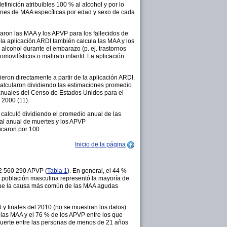
efinición atribuibles 100 % al alcohol y por lo
ciones de MAA específicas por edad y sexo de cada
aron las MAA y los APVP para los fallecidos de
la aplicación ARDI también calcula las MAA y los
lcohol durante el embarazo (p. ej. trastornos
vilísticos o maltrato infantil. La aplicación
eron directamente a partir de la aplicación ARDI.
calcularon dividiendo las estimaciones promedio
anuales del Censo de Estados Unidos para el
 2000 (11).
 calculó dividiendo el promedio anual de las
tal anual de muertes y los APVP
icaron por 100.
Inicio de la página
 2 560 290 APVP (
Tabla 1
). En general, el 44 %
 población masculina representó la mayoría de
 que la causa más común de las MAA agudas
 finales del 2010 (no se muestran los datos).
 las MAA y el 76 % de los APVP entre los que
 muerte entre las personas de menos de 21 años