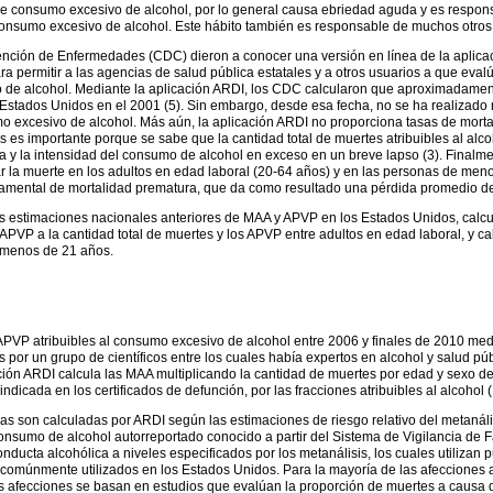
 consumo excesivo de alcohol, por lo general causa ebriedad aguda y es responsa
onsumo excesivo de alcohol. Este hábito también es responsable de muchos otros 
evención de Enfermedades (CDC) dieron a conocer una versión en línea de la aplic
ara permitir a las agencias de salud pública estatales y a otros usuarios a que eva
o de alcohol. Mediante la aplicación ARDI, los CDC calcularon que aproximadamen
stados Unidos en el 2001 (5). Sin embargo, desde esa fecha, no se ha realizado ni
 excesivo de alcohol. Más aún, la aplicación ARDI no proporciona tasas de mort
s es importante porque se sabe que la cantidad total de muertes atribuibles al al
cia y la intensidad del consumo de alcohol en exceso en un breve lapso (3). Final
 la muerte en los adultos en edad laboral (20-64 años) y en las personas de men
mental de mortalidad prematura, que da como resultado una pérdida promedio de 
 las estimaciones nacionales anteriores de MAA y APVP en los Estados Unidos, calc
 APVP a la cantidad total de muertes y los APVP entre adultos en edad laboral, y c
 menos de 21 años.
PVP atribuibles al consumo excesivo de alcohol entre 2006 y finales de 2010 medi
por un grupo de científicos entre los cuales había expertos en alcohol y salud pú
cación ARDI calcula las MAA multiplicando la cantidad de muertes por edad y sexo d
ndicada en los certificados de defunción, por las fracciones atribuibles al alcohol
as son calculadas por ARDI según las estimaciones de riesgo relativo del metanáli
el consumo de alcohol autorreportado conocido a partir del Sistema de Vigilancia 
conducta alcohólica a niveles especificados por los metanálisis, los cuales utilizan
omúnmente utilizados en los Estados Unidos. Para la mayoría de las afecciones a
as afecciones se basan en estudios que evalúan la proporción de muertes a causa d