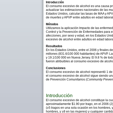
Introducción
El consumo excesivo de alcohol es una causa pri
actualizar las estimaciones nacionales de las mu
Estados Unidos, calcular las tasas de MAA y APVP
de muertes y APVP entre adultos en edad laboral
Métodos
Utilizamos la aplicación Impacto de las enfermed
Control y la Prevención de Enfermedades para el
afecciones, por sexo y edad, en los Estados Uni
excesivo de alcohol entre adultos en edad labora
Resultados
En los Estados Unidos, entre el 2006 y finales d
millones (831.6/100 000 habitantes) de APVP. L
y 19.1/100 000 en Nueva Jersey. El 9.8 % de tod
fueron atribuibles al consumo excesivo de alcoh
Conclusiones
El consumo excesivo de alcohol representó 1 de 
el consumo excesivo de alcohol sigue siendo una
de Prevención Comunitarios (
Community Prevent
Introducción
El consumo excesivo de alcohol constituye la cua
aproximadamente $1.90 por trago, en el 2006 (2
(≥5 tragos en una sola ocasión en los hombres, 
hombres, y ≥8 en las mujeres) y cualquier canti