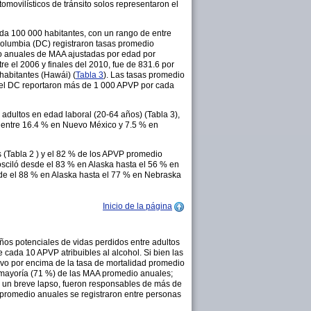
movilísticos de tránsito solos representaron el
da 100 000 habitantes, con un rango de entre
e Columbia (DC) registraron tasas promedio
io anuales de MAA ajustadas por edad por
 el 2006 y finales del 2010, fue de 831.6 por
abitantes (Hawái) (
Tabla 3
). Las tasas promedio
y el DC reportaron más de 1 000 APVP por cada
dultos en edad laboral (20-64 años) (Tabla 3),
ló entre 16.4 % en Nuevo México y 7.5 % en
s (Tabla 2 ) y el 82 % de los APVP promedio
sciló desde el 83 % en Alaska hasta el 56 % en
sde el 88 % en Alaska hasta el 77 % en Nebraska
Inicio de la página
ños potenciales de vidas perdidos entre adultos
cada 10 APVP atribuibles al alcohol. Si bien las
vo por encima de la tasa de mortalidad promedio
a mayoría (71 %) de las MAA promedio anuales;
n un breve lapso, fueron responsables de más de
 promedio anuales se registraron entre personas