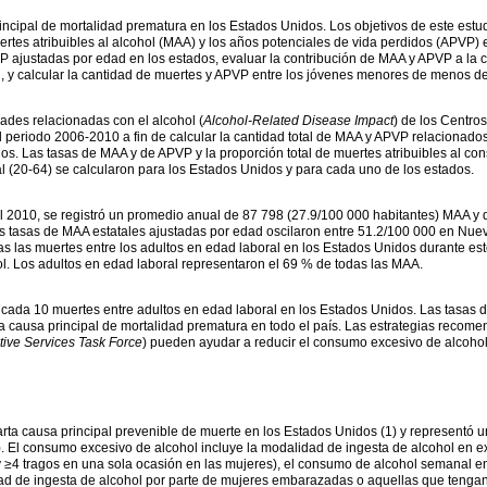
ncipal de mortalidad prematura en los Estados Unidos. Los objetivos de este estu
ertes atribuibles al alcohol (MAA) y los años potenciales de vida perdidos (APVP) 
 ajustadas por edad en los estados, evaluar la contribución de MAA y APVP a la cif
, y calcular la cantidad de muertes y APVP entre los jóvenes menores de menos d
ades relacionadas con el alcohol (
Alcohol-Related Disease Impact
) de los Centros
 periodo 2006-2010 a fin de calcular la cantidad total de MAA y APVP relacionado
dos. Las tasas de MAA y de APVP y la proporción total de muertes atribuibles al c
l (20-64) se calcularon para los Estados Unidos y para cada uno de los estados.
el 2010, se registró un promedio anual de 87 798 (27.9/100 000 habitantes) MAA y 
as tasas de MAA estatales ajustadas por edad oscilaron entre 51.2/100 000 en Nue
as las muertes entre los adultos en edad laboral en los Estados Unidos durante es
ol. Los adultos en edad laboral representaron el 69 % de todas las MAA.
cada 10 muertes entre adultos en edad laboral en los Estados Unidos. Las tasas 
 causa principal de mortalidad prematura en todo el país. Las estrategias recome
ive Services Task Force
) pueden ayudar a reducir el consumo excesivo de alcohol 
rta causa principal prevenible de muerte en los Estados Unidos (1) y representó u
). El consumo excesivo de alcohol incluye la modalidad de ingesta de alcohol en
y ≥4 tragos en una sola ocasión en las mujeres), el consumo de alcohol semanal 
dad de ingesta de alcohol por parte de mujeres embarazadas o aquellas que tengan