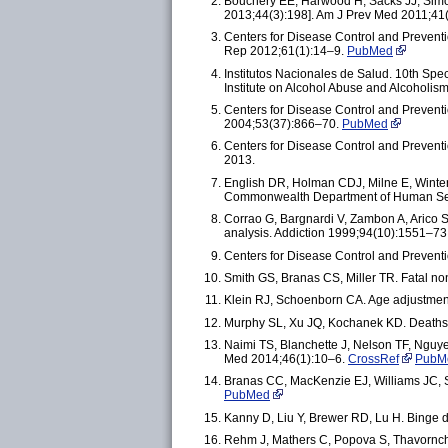
Bouchery EE, Harwood H, Sacks JJ, Simon
2013;44(3):198]. Am J Prev Med 2011;41
Centers for Disease Control and Preventi
Rep 2012;61(1):14–9.
PubMed
Institutos Nacionales de Salud. 10th Sp
Institute on Alcohol Abuse and Alcoholism
Centers for Disease Control and Preventi
2004;53(37):866–70.
PubMed
Centers for Disease Control and Preventi
2013.
English DR, Holman CDJ, Milne E, Winter M
Commonwealth Department of Human Ser
Corrao G, Bargnardi V, Zambon A, Arico S
analysis. Addiction 1999;94(10):1551–73
Centers for Disease Control and Preventio
Smith GS, Branas CS, Miller TR. Fatal no
Klein RJ, Schoenborn CA. Age adjustment u
Murphy SL, Xu JQ, Kochanek KD. Deaths: fin
Naimi TS, Blanchette J, Nelson TF, Nguyen
Med 2014;46(1):10–6.
CrossRef
PubM
Branas CC, MacKenzie EJ, Williams JC, S
PubMed
Kanny D, Liu Y, Brewer RD, Lu H. Binge
Rehm J, Mathers C, Popova S, Thavorncha