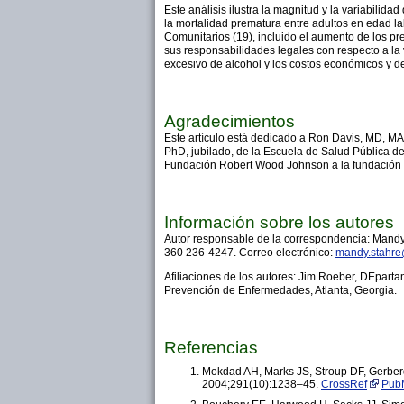
Este análisis ilustra la magnitud y la variabilid
la mortalidad prematura entre adultos en edad 
Comunitarios (19), incluido el aumento de los pre
sus responsabilidades legales con respecto a la 
excesivo de alcohol y los costos económicos y d
Agradecimientos
Este artículo está dedicado a Ron Davis, MD, MA
PhD, jubilado, de la Escuela de Salud Pública d
Fundación Robert Wood Johnson a la fundación
Información sobre los autores
Autor responsable de la correspondencia: Mandy 
360 236-4247. Correo electrónico:
mandy.stahr
Afiliaciones de los autores: Jim Roeber, DEpart
Prevención de Enfermedades, Atlanta, Georgia.
Referencias
Mokdad AH, Marks JS, Stroup DF, Gerberdi
2004;291(10):1238–45.
CrossRef
Pub