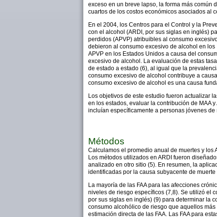
exceso en un breve lapso, la forma más común de
cuartos de los costos económicos asociados al c
En el 2004, los Centros para el Control y la Pr
con el alcohol (ARDI, por sus siglas en inglés) p
perdidos (APVP) atribuibles al consumo excesiv
debieron al consumo excesivo de alcohol en los E
APVP en los Estados Unidos a causa del consumo
excesivo de alcohol. La evaluación de estas tasa
de estado a estado (6), al igual que la prevalen
consumo excesivo de alcohol contribuye a causar
consumo excesivo de alcohol es una causa funda
Los objetivos de este estudio fueron actualizar
en los estados, evaluar la contribución de MAA y
incluían específicamente a personas jóvenes de
Métodos
Calculamos el promedio anual de muertes y los A
Los métodos utilizados en ARDI fueron diseñados 
analizado en otro sitio (5). En resumen, la apli
identificadas por la causa subyacente de muerte i
La mayoría de las FAA para las afecciones crónic
niveles de riesgo específicos (7,8). Se utilizó 
por sus siglas en inglés) (9) para determinar la 
consumo alcohólico de riesgo que aquellos más c
estimación directa de las FAA. Las FAA para est