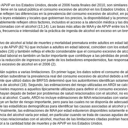
PVP en los Estados Unidos, desde el 2006 hasta finales del 2010, son similares 
e tiene en la salud pública el consumo excesivo de alcohol en los Estados Unidos.
reflejen las diferencias en la prevalencia del consumo excesivo de alcohol, en par
as leyes estatales y locales que gobiernan los precios, la disponibilidad y la promo
emente reflejen otros factores, incluidos el acceso a la atención médica y las dis
elacionadas con el alcohol (13,14). Las tasas más altas de MAA y de APVP entre lo
ia, frecuencia e intensidad de la práctica de ingesta de alcohol en exceso en un 
o de alcohol al total de muertes y mortalidad prematura entre adultos en edad lab
 y de APVP (82 %) que incluían a adultos en edad laboral, coinciden con los estu
des (16) y también refleja el efecto considerable que el consumo excesivo de alcoho
d laboral es también un factor importante que contribuye a las pérdidas de produc
n la reducción de ingresos por parte de los bebedores empedernidos, fue respons
excesivo de alcohol en el 2006 (2).
án sujetos a varias limitaciones. En primer lugar, los datos sobre el consumo de al
drían subestimar la prevalencia real del consumo excesivo de alcohol debido a in
ente que utilizó datos de BRFSS determinó que los autoinformes identifican solam
as de alcohol (18). Segundo, las estimaciones del riesgo utilizadas en ARDI se calc
veles mayores a aquellos típicamente utilizados para definir el consumo excesivo 
ayan dejado de beber por problemas de salud relacionados con el alcohol, no est
s al alcohol. Cuarto, ARDI no incluye estimaciones de MAA relacionadas con varias 
uye un factor de riesgo importante, pero para las cuales no se disponía de adecuad
 las estadísticas demográficas para identificar las causas asociadas al alcohol 
 Finalmente, las estimaciones de MAA por edad estuvieron disponibles solamente e
encia del alcohol varía por edad, en particular cuando se trata de causas agudas de
cias relacionadas con el alcohol, muchas de las limitaciones citadas podrían hac
l a la cantidad total de muertes y de APVP en los Estados Unidos.