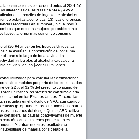
a las estimaciones correspondientes al 2001 (5)
 Las diferencias de las tasas de MAA y APVP
ticular de la práctica de ingesta de alcohol en
ción de bebidas alcohólicas (13). Las diferencias
tancias recorridas en automóvil, lo cual podría
s hombres que entre las mujeres probablemente
breve lapso, la forma más común de consumo
oral (20-64 años) en los Estados Unidos, así
dios que evalúan la contribución del consumo
l tiene a lo largo de toda la vida. La
tividad atribuibles al alcohol a causa de la
able del 72 % de los $223 500 millones
cohol utilizados para calcular las estimaciones
formes incompletos por parte de los encuestados
ente del 22 % al 32 % del presunto consumo de
ularon utilizando los niveles de consumo diario
de alcohol en los Estados Unidos. Tercero, las
án incluidas en el cálculo de MAA, aun cuando
causas (p. ej., tuberculosis, neumonía, hepatitis
as estimaciones del riesgo. Quinto, ARDI utiliza
y no considera las causas coadyuvantes de muerte
n relación con las muertes por accidentes
 muerte. Mientras nuestros resultados sí
er subestimar de manera considerable la