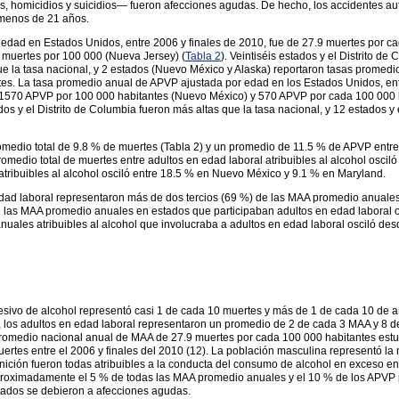
, homicidios y suicidios— fueron afecciones agudas. De hecho, los accidentes auto
 menos de 21 años.
edad en Estados Unidos, entre 2006 y finales de 2010, fue de 27.9 muertes por ca
 muertes por 100 000 (Nueva Jersey) (
Tabla 2
). Veintiséis estados y el Distrito d
e la tasa nacional, y 2 estados (Nuevo México y Alaska) reportaron tasas promed
s. La tasa promedio anual de APVP ajustada por edad en los Estados Unidos, entre
 1570 APVP por 100 000 habitantes (Nuevo México) y 570 APVP por cada 100 000 h
s y el Distrito de Columbia fueron más altas que la tasa nacional, y 12 estados 
dio total de 9.8 % de muertes (Tabla 2) y un promedio de 11.5 % de APVP entre a
promedio total de muertes entre adultos en edad laboral atribuibles al alcohol osci
atribuibles al alcohol osciló entre 18.5 % en Nuevo México y 9.1 % en Maryland.
n edad laboral representaron más de dos tercios (69 %) de las MAA promedio anuale
e las MAA promedio anuales en estados que participaban adultos en edad laboral o
nuales atribuibles al alcohol que involucraba a adultos en edad laboral osciló de
cesivo de alcohol representó casi 1 de cada 10 muertes y más de 1 de cada 10 de a
 los adultos en edad laboral representaron un promedio de 2 de cada 3 MAA y 8 de 
 promedio nacional anual de MAA de 27.9 muertes por cada 100 000 habitantes estu
ertes entre el 2006 y finales del 2010 (12). La población masculina representó l
inición fueron todas atribuibles a la conducta del consumo de alcohol en exceso e
 Aproximadamente el 5 % de todas las MAA promedio anuales y el 10 % de los APVP
tados se debieron a afecciones agudas.