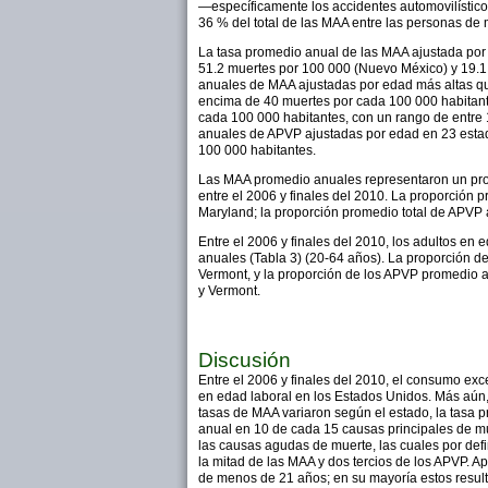
—específicamente los accidentes automovilísticos
36 % del total de las MAA entre las personas de
La tasa promedio anual de las MAA ajustada por 
51.2 muertes por 100 000 (Nuevo México) y 19.1
anuales de MAA ajustadas por edad más altas qu
encima de 40 muertes por cada 100 000 habitante
cada 100 000 habitantes, con un rango de entre
anuales de APVP ajustadas por edad en 23 estado
100 000 habitantes.
Las MAA promedio anuales representaron un prome
entre el 2006 y finales del 2010. La proporción 
Maryland; la proporción promedio total de APVP 
Entre el 2006 y finales del 2010, los adultos e
anuales (Tabla 3) (20-64 años). La proporción d
Vermont, y la proporción de los APVP promedio a
y Vermont.
Discusión
Entre el 2006 y finales del 2010, el consumo ex
en edad laboral en los Estados Unidos. Más aún,
tasas de MAA variaron según el estado, la tasa
anual en 10 de cada 15 causas principales de mu
las causas agudas de muerte, las cuales por def
la mitad de las MAA y dos tercios de los APVP.
de menos de 21 años; en su mayoría estos resul