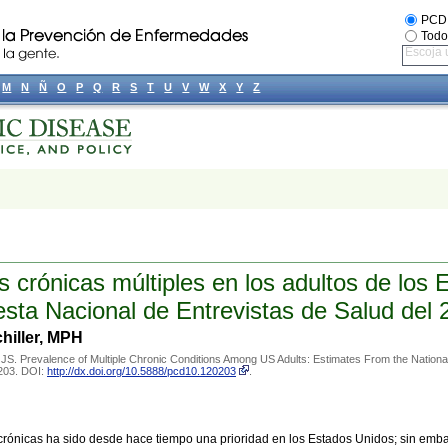
PCD
Todo
Escoja 
M
N
Ñ
O
P
Q
R
S
T
U
V
W
X
Y
Z
 crónicas múltiples en los adultos de los 
esta Nacional de Entrevistas de Salud del 
hiller, MPH
JS. Prevalence of Multiple Chronic Conditions Among US Adults: Estimates From the Nationa
0203. DOI:
http://dx.doi.org/10.5888/pcd10.120203
.
crónicas ha sido desde hace tiempo una prioridad en los Estados Unidos; sin emba