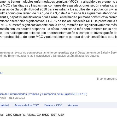
emente tienen múltiples enfermedades crónicas (MCC) ha añadido otro elemento de
 las MCC y las díadas y tríadas más comunes de esas afecciones según ciertas car
vistas de Salud (NHIS) del 2010 para estudiar a los adultos de la población civil 
ltos como que tenían de 0 a 1, de 2 a 3, o de 4 o más de las siguientes afecciones
artritis, hepatitis, insuficiencia o falla renal, enfermedad pulmonar obstructiva c
ntificar diferencias significativas. El 26 % de los adultos tenía MCC; la prevalenc
s MCC aumentó significativamente con la edad, también fue significativamente más 
ción con los adultos hispanos. La díada identificada más comúnmente fue la artritis
ente. Los hallazgos de este estudio aportan información al campo de investigación
ayor probabilidad de tener MCC y potencialmente generar directrices clínicas pa
an en esta revista no son necesariamente compartidas por el Departamento de Salud y Serv
ión de Enfermedades o las instituciones a las cuales están afiliados los autores.
che
Si tiene pregunt
nción de Enfermedades Crónicas y Promoción de la Salud (NCCDPHP)
rvices - MLS-239323
cialidad
Acerca de los CDC
Enlace a CDC
Acceso
des 1600 Clifton Rd. Atlanta, GA 30329-4027, USA