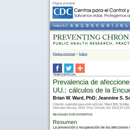
Página principal
A
B
C
D
E
F
G
H
I
J
K
L
Índice A-Z
Página principal
Índice
TEMA ESPECIAL
Prevalencia de afecciones
UU.: cálculos de la Encu
Brian W. Ward, PhD; Jeannine S. Sc
Citación sugerida para este artículo:
Ward BW, Schiller 
Interview Survey, 2010. Prev Chronic Dis 2013;10:12
REVISADO POR EXPERTOS
Resumen
La prevención y recuperación de las afecciones 