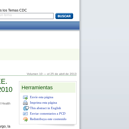
s los Temas CDC
un tema
Volumen 10 — el 25 de abril de 2013
EE.
Herramientas
2010
Envíe esta página
Imprima esta página
l Health
This abstract in English
Enviar comentarios a
PCD
Redistribuya este contenido
rgo, la