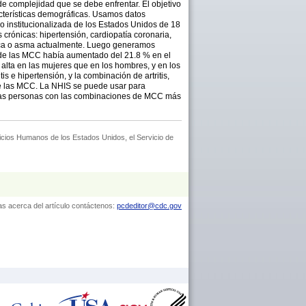
 complejidad que se debe enfrentar. El objetivo
acterísticas demográficas. Usamos datos
no institucionalizada de los Estados Unidos de 18
 crónicas: hipertensión, cardiopatía coronaria,
rónica o asma actualmente. Luego generamos
ia de las MCC había aumentado del 21.8 % en el
alta en las mujeres que en los hombres, y en los
 e hipertensión, y la combinación de artritis,
 de las MCC. La NHIS se puede usar para
ra las personas con las combinaciones de MCC más
icios Humanos de los Estados Unidos, el Servicio de
as acerca del artículo contáctenos:
pcdeditor@cdc.gov