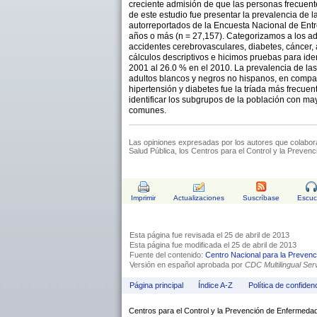
creciente admisión de que las personas frecuent
de este estudio fue presentar la prevalencia de
autorreportados de la Encuesta Nacional de Entre
años o más (n = 27,157). Categorizamos a los adu
accidentes cerebrovasculares, diabetes, cáncer, 
cálculos descriptivos e hicimos pruebas para ide
2001 al 26.0 % en el 2010. La prevalencia de la
adultos blancos y negros no hispanos, en compara
hipertensión y diabetes fue la tríada más frecu
identificar los subgrupos de la población con m
comunes.
Las opiniones expresadas por los autores que colabor
Salud Pública, los Centros para el Control y la Prevenc
Imprimir
Actualizaciones
Suscríbase
Escu
Esta página fue revisada el 25 de abril de 2013
Esta página fue modificada el 25 de abril de 2013
Fuente del contenido:
Centro Nacional para la Preve
Versión en español aprobada por
CDC Multilingual Se
Página principal
Índice A-Z
Política de confiden
Centros para el Control y la Prevención de Enfermeda