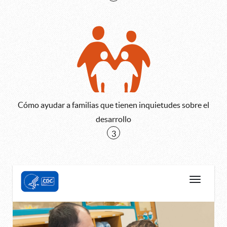
Cómo ayudar a familias que tienen inquietudes sobre el
desarrollo
3
Ir
Alternar
al
navegaci
primer
objetivo