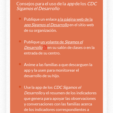
Consejos para el uso de la
app
de los
CDC
Sigamos el Desarrollo
Publique un enlace
a la página web de la
app Sigamos el Desarrollo
en el sitio web
de su organización.
Publique
un volante de
Sigamos el
Desarrollo
en su salón de clases o en la
entrada de su centro.
Anime a las familias a que descarguen la
app y la usen para monitorear el
desarrollo de su hijo.
Use la app de los
CDC Sigamos el
Desarrollo
y el resumen de los indicadores
que genera para apoyar las observaciones
y conversaciones con las familias acerca
de los indicadores correspondientes a