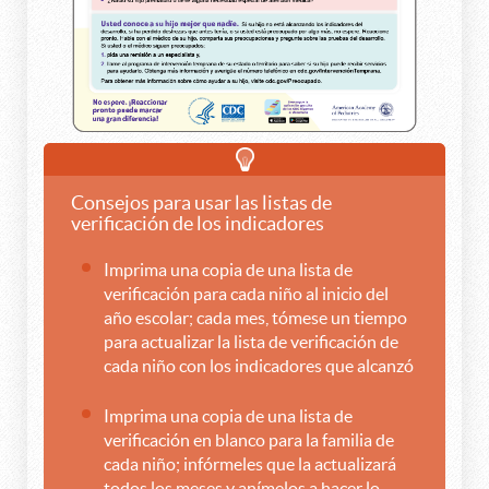
Consejos para usar las listas de
verificación de los indicadores
Imprima una copia de una lista de
verificación para cada niño al inicio del
año escolar; cada mes, tómese un tiempo
para actualizar la lista de verificación de
cada niño con los indicadores que alcanzó
Imprima una copia de una lista de
verificación en blanco para la familia de
cada niño; infórmeles que la actualizará
todos los meses y anímelos a hacer lo