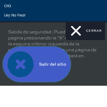
OIG
Ley No Fear
Aviso de no discriminación
Salida de seguridad: Puede salir de esta
CERRAR
Política de divulgación de vulnerabilidad
página presionando la "X" que aparece en
la esquina inferior izquierda de la
pantalla. La "X" lo llevará a una página de
Archive
búsqueda de Google que estará en
blanco.
Salir del sitio
Archivo CDC
Publicaciones de Salud Pública