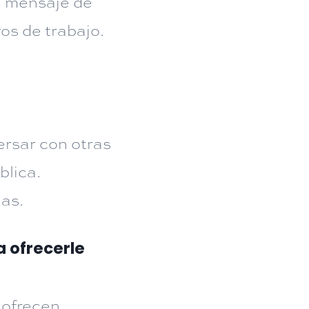
un mensaje de
os de trabajo.
ersar con otras
blica.
ias.
a ofrecerle
 ofrecen