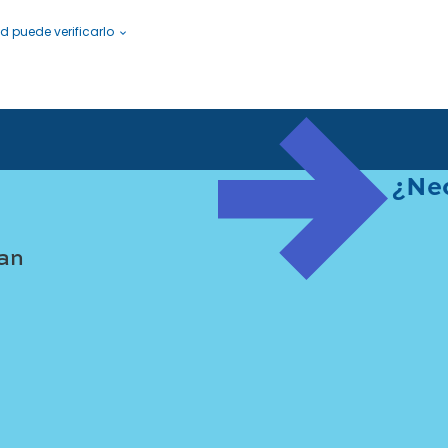
d puede verificarlo
 la soledad
la Prevención de Enfermedades. CDC 24/7: Salvamos
¿Nec
an