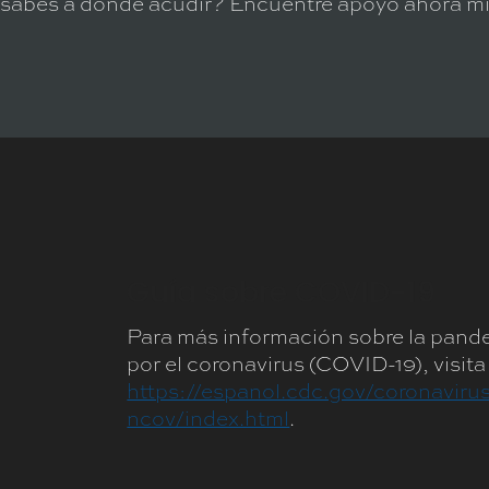
sabes a dónde acudir? Encuentre apoyo ahora m
Guía sobre COVID-19
Para más información sobre la pan
por el coronavirus (COVID-19), visita
https://espanol.cdc.gov/coronaviru
ncov/index.html
.