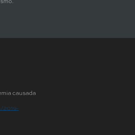
ismo.
demia causada
s/2019-