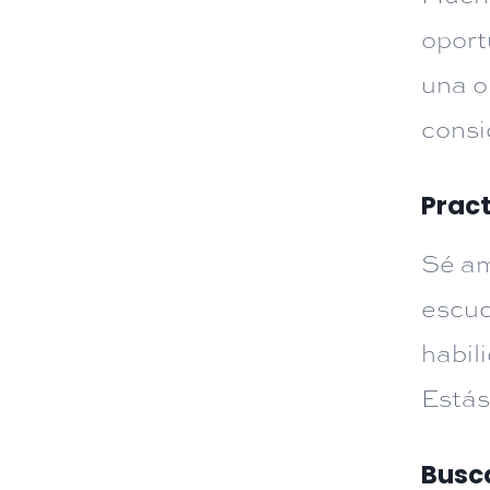
oport
una o
consi
Prac
Sé am
escuc
habil
Estás
Busca