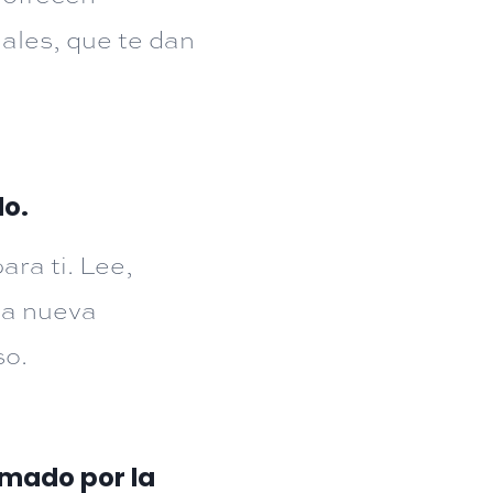
uales, que te dan
do.
ra ti. Lee,
na nueva
so.
umado por la