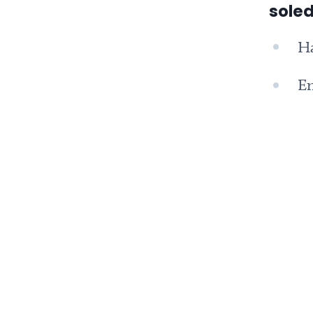
soled
Ha
En