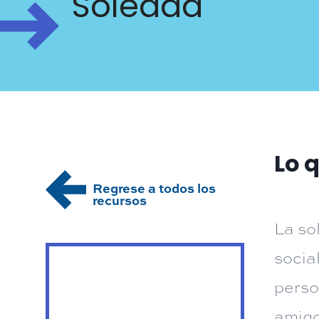
Soledad
Lo 
Regrese a todos los
recursos
La so
socia
perso
amigo