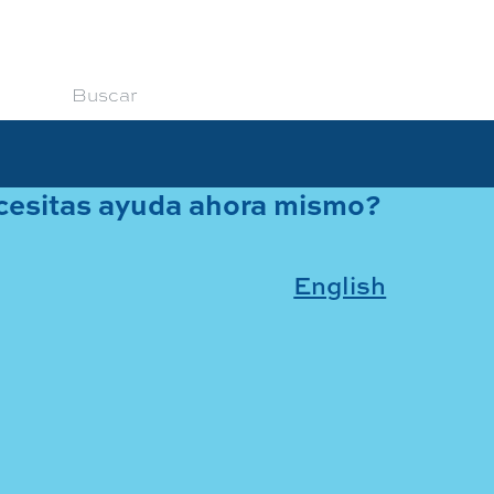
Enviar
 vidas. Protegemos a la gente.™
esitas ayuda ahora mismo?
English