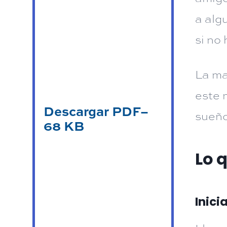
a alg
si no
La ma
este 
Descargar PDF–
sueño,
68 KB
Lo 
Inici