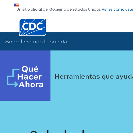
Un sitio oficial del Gobierno de Estados Unidos
Así es como uste
Sobrellevando
Centros para el Control y 
Sobrellevando la soledad
Herramientas que ayud