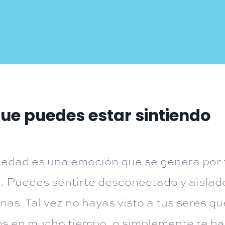
que puedes estar sintiendo
ledad es una emoción que se genera por 
l. Puedes sentirte desconectado y aislad
nas. Tal vez no hayas visto a tus seres qu
s en mucho tiempo, o simplemente te hag