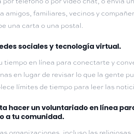
 por teléfono o por video chat, o envía 
 a amigos, familiares, vecinos y compañer
be una carta o una postal.
edes sociales y tecnología virtual.
u tiempo en línea para conectarte y conv
nas en lugar de revisar lo que la gente pu
lece límites de tiempo para leer las notic
ta hacer un voluntariado en línea par
o a tu comunidad.
s organizaciones, incluso las religiosas,