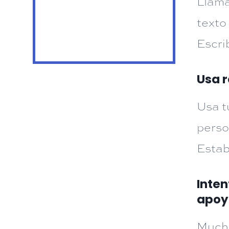
Llama
texto
Escri
Usa r
Usa t
perso
Estab
Inten
apoy
Mucha