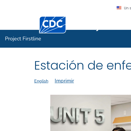
Un 
Centros para el Control y la Prevención
Project Fir
Project Firstline
Estación de enf
Imprimir
English