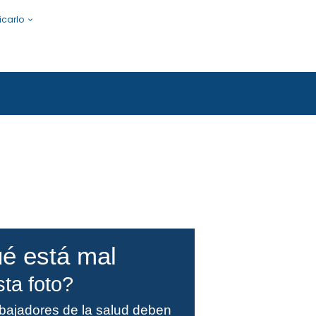
icarlo
s a la gente.