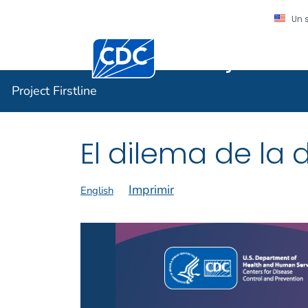
Un 
Centros para el Control y la Prevención
Project Fir
Project Firstline
El dilema de la 
Imprimir
English