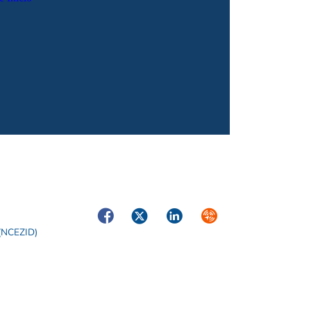
Facebook
Twitter
LinkedIn
Syndicate
 (NCEZID)