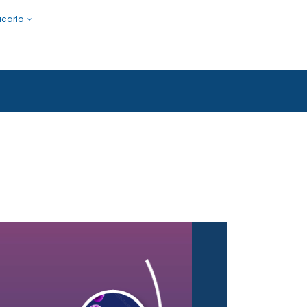
icarlo
s a la gente.