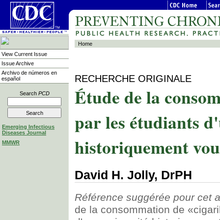
Home
View Current Issue
Issue Archive
Archivo de números en
RECHERCHE ORIGINALE
español
Étude de la consom
Search
PCD
par les étudiants d
Emerging Infectious
Diseases Journal
historiquement vou
MMWR
David H. Jolly, DrPH
Référence suggérée pour cet ar
de la consommation de «cigaril