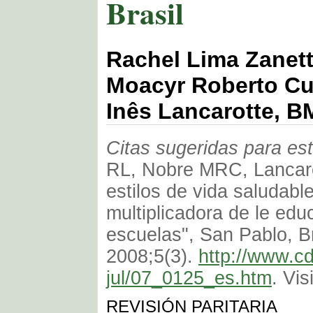
Brasil
Rachel Lima Zanet
Moacyr Roberto Cu
Inês Lancarotte, 
Citas sugeridas para est
RL, Nobre MRC, Lancaro
estilos de vida saludabl
multiplicadora de le edu
escuelas", San Pablo, Br
2008;5(3).
http://www.c
jul/07_0125_es.htm
. Vis
REVISIÓN PARITARIA