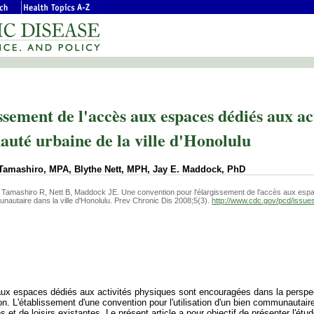
sement de l'accès aux espaces dédiés aux act
uté urbaine de la ville d'Honolulu
Tamashiro, MPA, Blythe Nett, MPH, Jay E. Maddock, PhD
amashiro R, Nett B, Maddock JE. Une convention pour l'élargissement de l'accès aux esp
unautaire dans la ville d'Honolulu. Prev Chronic Dis 2008;5(3).
http://www.cdc.gov/pcd/issue
ès aux espaces dédiés aux activités physiques sont encouragées dans la perspe
ion. L'établissement d'une convention pour l'utilisation d'un bien communautair
s et de loisirs existantes. Le présent article a pour objectif de présenter l'ét