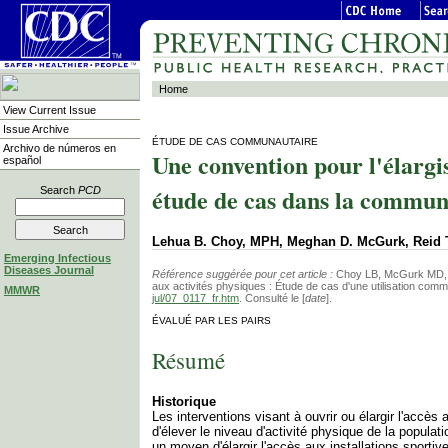
Home
View Current Issue
Issue Archive
ÉTUDE DE CAS COMMUNAUTAIRE
Archivo de números en
Une convention pour l'élargis
español
étude de cas dans la communa
Search
PCD
Lehua B. Choy, MPH, Meghan D. McGurk, Reid 
Emerging Infectious
Diseases Journal
Référence suggérée pour cet article :
Choy LB, McGurk MD, T
aux activités physiques : Étude de cas d'une utilisation comm
MMWR
jul/07_0117_fr.htm
. Consulté le [
date
].
ÉVALUÉ PAR LES PAIRS
Résumé
Historique
Les interventions visant à ouvrir ou élargir l'acc
d'élever le niveau d'activité physique de la populat
un moyen d'élargir l'accès aux installations sportive