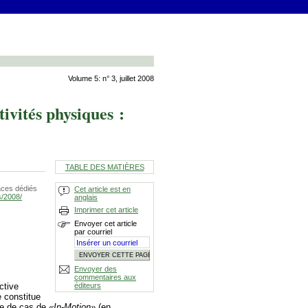
Volume 5: n° 3, juillet 2008
ivités physiques :
TABLE DES MATIÈRES
aces dédiés
Cet article est en
s/2008/
anglais
Imprimer cet article
Envoyer cet article
par courriel
Envoyer des
commentaires aux
ctive
éditeurs
e constitue
ude de cas de
«In-Motion»
(en