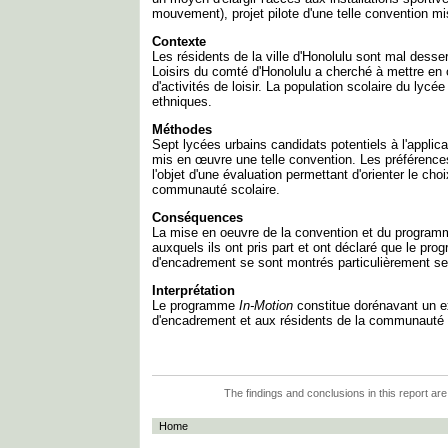
mouvement), projet pilote d'une telle convention mi
Contexte
Les résidents de la ville d'Honolulu sont mal desse
Loisirs du comté d'Honolulu a cherché à mettre en 
d'activités de loisir. La population scolaire du lyc
ethniques.
Méthodes
Sept lycées urbains candidats potentiels à l'applic
mis en œuvre une telle convention. Les préférences
l'objet d'une évaluation permettant d'orienter le ch
communauté scolaire.
Conséquences
La mise en oeuvre de la convention et du programme d
auxquels ils ont pris part et ont déclaré que le p
d'encadrement se sont montrés particulièrement s
Interprétation
Le programme
In-Motion
constitue dorénavant un e
d'encadrement et aux résidents de la communauté d
The findings and conclusions in this report are
Home