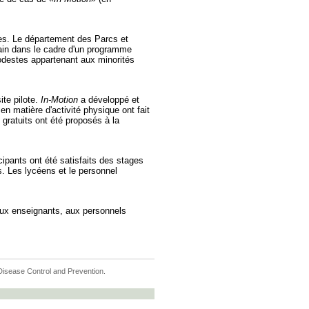
bles. Le département des Parcs et
bain dans le cadre d'un programme
 modestes appartenant aux minorités
ite pilote.
In-Motion
a développé et
n matière d'activité physique ont fait
 gratuits ont été proposés à la
cipants ont été satisfaits des stages
s. Les lycéens et le personnel
aux enseignants, aux personnels
r Disease Control and Prevention.