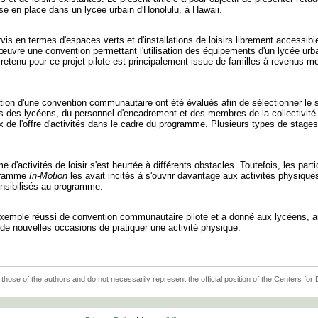
se en place dans un lycée urbain d'Honolulu, à Hawaii.
rvis en termes d'espaces verts et d'installations de loisirs librement accessi
œuvre une convention permettant l'utilisation des équipements d'un lycée ur
ée retenu pour ce projet pilote est principalement issue de familles à revenus
ation d'une convention communautaire ont été évalués afin de sélectionner le s
 des lycéens, du personnel d'encadrement et des membres de la collectivité e
oix de l'offre d'activités dans le cadre du programme. Plusieurs types de stages
'activités de loisir s'est heurtée à différents obstacles. Toutefois, les parti
rogramme
In-Motion
les avait incités à s'ouvrir davantage aux activités physique
ensibilisés au programme.
xemple réussi de convention communautaire pilote et a donné aux lycéens, 
e nouvelles occasions de pratiquer une activité physique.
 those of the authors and do not necessarily represent the official position of the Centers fo