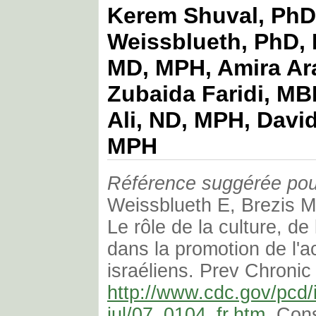
Kerem Shuval, PhD
Weissblueth, PhD, 
MD, MPH, Amira Ar
Zubaida Faridi, MB
Ali, ND, MPH, David
MPH
Référence suggérée pour 
Weissblueth E, Brezis M, 
Le rôle de la culture, de
dans la promotion de l'a
israéliens. Prev Chronic
http://www.cdc.gov/pcd/
jul/07_0104_fr.htm
. Cons