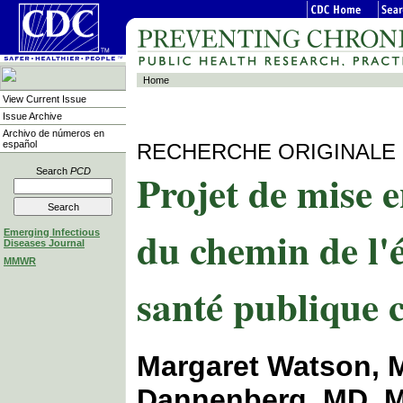
Home
View Current Issue
Issue Archive
Archivo de números en
español
RECHERCHE ORIGINALE
Projet de mise e
Search
PCD
du chemin de l'é
Emerging Infectious
Diseases Journal
MMWR
santé publique c
Margaret Watson, 
Dannenberg, MD, 