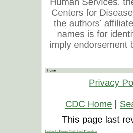
Human Services, the
Centers for Disease
the authors’ affiliat
names is for identi
imply endorsement 
Home
Privacy Po
CDC Home
|
Se
This page last r
Centers for Disease Control and Prevention