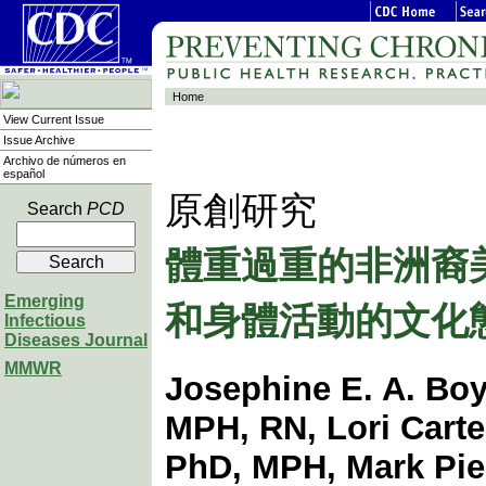
Home
View Current Issue
Issue Archive
Archivo de números en
español
原創研究
Search
PCD
體重過重的非洲裔
Emerging
和身體活動的文化
Infectious
Diseases Journal
MMWR
Josephine E. A. Boy
MPH, RN, Lori Cart
PhD, MPH, Mark Pie