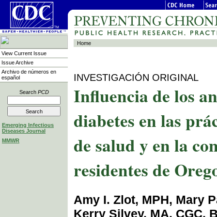
Home
View Current Issue
Issue Archive
Archivo de números en
INVESTIGACIÓN ORIGINAL
español
Influencia de los a
Search
PCD
diabetes en las prá
Emerging Infectious
Diseases Journal
de salud y en la co
MMWR
residentes de Orego
Amy I. Zlot, MPH, Mary 
Kerry Silvey, MA, CGC, B