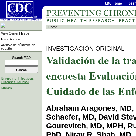
Home
View Current Issue
Issue Archive
Archivo de números en
INVESTIGACIÓN ORIGINAL
español
Validación de la tr
Search
PCD
encuesta Evaluación
Emerging Infectious
Diseases Journal
Cuidado de las En
MMWR
Abraham Aragones, MD, 
Schaefer, MD, David Ste
Gourevitch, MD, MPH, Ru
PhD, Nirav R. Shah, MD