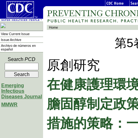
Home
View Current Issue
第5
Issue Archive
Archivo de números en
español
Search
PCD
原創研究
在健康護理環
Emerging
Infectious
膽固醇制定政
Diseases Journal
MMWR
措施的策略：