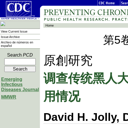
Home
View Current Issue
第5
Issue Archive
Archivo de números en
español
Search
PCD
原創研究
调查传统黑人
Emerging
Infectious
用情况
Diseases Journal
MMWR
David H. Jolly,