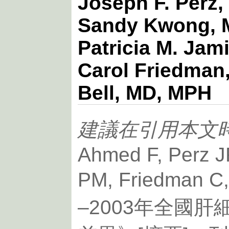
Joseph F. Perz,
Sandy Kwong, 
Patricia M. Jam
Carol Friedman,
Bell, MD, MPH
建議在引用本文
Ahmed F, Perz J
PM, Friedman 
–2003年全國