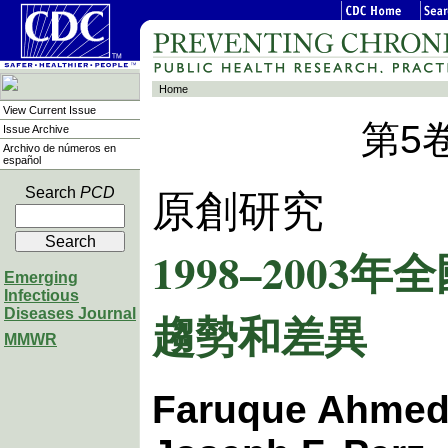
Home
View Current Issue
第5
Issue Archive
Archivo de números en
español
Search
PCD
原創研究
1998–200
Emerging
Infectious
趨勢和差異
Diseases Journal
MMWR
Faruque Ahmed