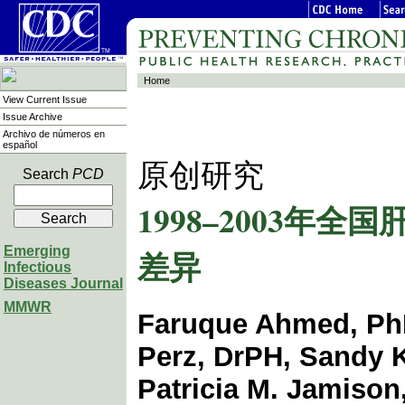
Home
View Current Issue
Issue Archive
Archivo de números en
español
原创研究
Search
PCD
1998–2003年
Emerging
差异
Infectious
Diseases Journal
MMWR
Faruque Ahmed, PhD
Perz, DrPH, Sandy
Patricia M. Jamison