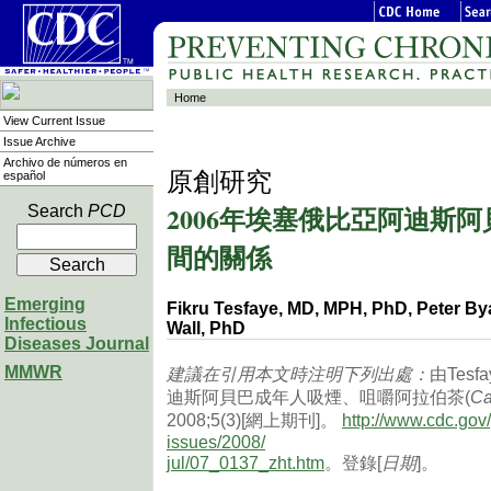
Home
View Current Issue
Issue Archive
Archivo de números en
原創研究
español
2006年埃塞俄比亞阿迪斯
Search
PCD
間的關係
Emerging
Fikru Tesfaye, MD, MPH, PhD, Peter B
Infectious
Wall, PhD
Diseases Journal
MMWR
建議在引用本文時注明下列出處：
由Tesfa
迪斯阿貝巴成年人吸煙、咀嚼阿拉伯茶(
Ca
2008;5(3)[網上期刊]。
http://www.cdc.gov
issues/2008/
jul/07_0137_zht.htm
。登錄[
日期
]。