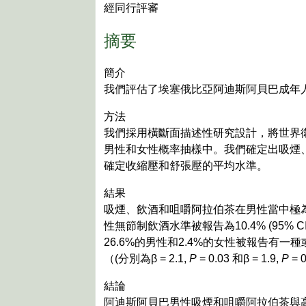
經同行評審
摘要
簡介
我們評估了埃塞俄比亞阿迪斯阿貝巴成年
方法
我們採用橫斷面描述性研究設計，將世界衛
男性和女性概率抽樣中。我們確定出吸煙
確定收縮壓和舒張壓的平均水準。
結果
吸煙、飲酒和咀嚼阿拉伯茶在男性當中極為普遍
性無節制飲酒水準被報告為10.4% (95% CI,
26.6%的男性和2.4%的女性被報告
（(分別為β = 2.1,
P
= 0.03 和β = 1.9,
P
= 
結論
阿迪斯阿貝巴男性吸煙和咀嚼阿拉伯茶與