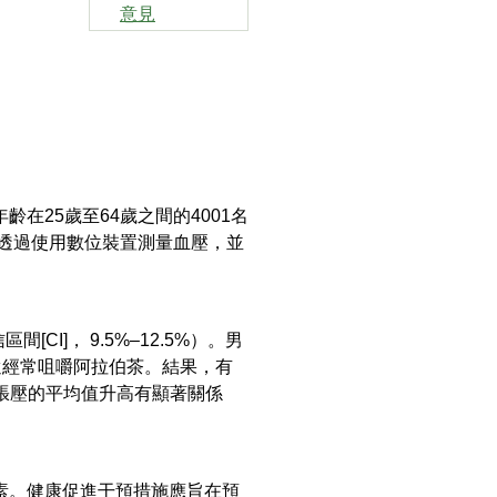
意見
25歲至64歲之間的4001名
們還透過使用數位裝置測量血壓，並
I]， 9.5%–12.5%）。男
%)的男性還經常咀嚼阿拉伯茶。結果，有
舒張壓的平均值升高有顯著關係
素。健康促進干預措施應旨在預