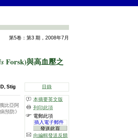
第5卷：第3 期，2008年7月
Forsk)與高血壓之
is
目錄
D, Stig
本摘要英文版
年埃塞俄比亞阿
列印此項
疾病預防》
電郵此項
向編輯發送反饋