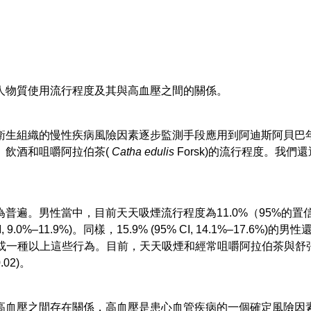
人物質使用流行程度及其與高血壓之間的關係。
生組織的慢性疾病風險因素逐步監測手段應用到阿迪斯阿貝巴年齡在
、飲酒和咀嚼阿拉伯茶(
Catha edulis
Forsk)的流行程度。我
。男性當中，目前天天吸煙流行程度為11.0%（95%的置信區間[C
 9.0%–11.9%)。同樣，15.9% (95% CI, 14.1%–17.6
有一種或一種以上這些行為。目前，天天吸煙和經常咀嚼阿拉伯茶與
0.02)。
高血壓之間存在關係，高血壓是患心血管疾病的一個確定風險因