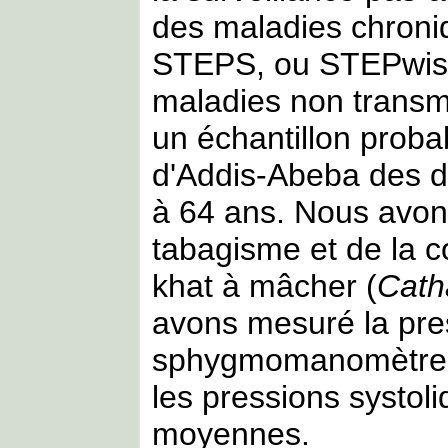
des maladies chron
STEPS, ou STEPwise,
maladies non transmi
un échantillon probab
d'Addis-Abeba des d
à 64 ans. Nous avon
tabagisme et de la 
khat à mâcher (
Cath
avons mesuré la press
sphygmomanomètre 
les pressions systoli
moyennes.