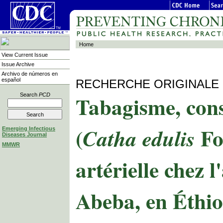
Home
View Current Issue
Issue Archive
Archivo de números en
español
RECHERCHE ORIGINALE
Tabagisme, con
Search
PCD
(
Fo
Catha edulis
Emerging Infectious
Diseases Journal
MMWR
artérielle chez l
Abeba, en Éthio