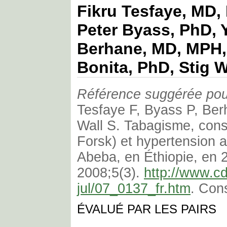
Fikru Tesfaye, MD,
Peter Byass, PhD,
Berhane, MD, MPH,
Bonita, PhD, Stig W
Référence suggérée pour 
Tesfaye F, Byass P, Ber
Wall S. Tabagisme, con
Forsk) et hypertension ar
Abeba, en Éthiopie, en 
2008;5(3).
http://www.c
jul/07_0137_fr.htm
. Cons
ÉVALUÉ PAR LES PAIRS