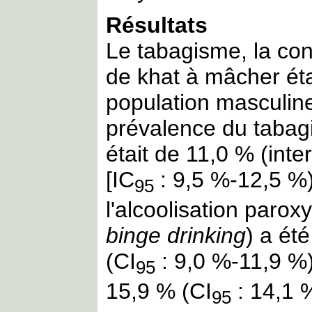
Résultats
Le tabagisme, la con
de khat à mâcher éta
population masculin
prévalence du tabagi
était de 11,0 % (int
[IC
: 9,5 %-12,5 %)
95
l'alcoolisation parox
binge drinking
) a ét
(CI
: 9,0 %-11,9 
95
15,9 % (CI
: 14,1 
95