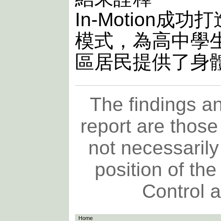
In-Motion
模式，為高中學
區居民提供了身
The findings an
report are those
not necessarily 
position of th
Control 
Home