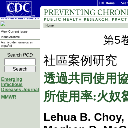
Home
View Current Issue
第5
Issue Archive
Archivo de números en
español
Search
PCD
社區案例研究
透過共同使用
Emerging
Infectious
所使用率:火奴
Diseases Journal
MMWR
Lehua B. Choy,