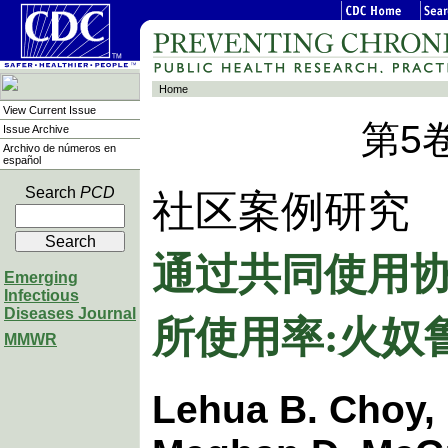
Home
View Current Issue
第5
Issue Archive
Archivo de números en
español
Search
PCD
社区案例研究
通过共同使用
Emerging
Infectious
所使用率:火奴
Diseases Journal
MMWR
Lehua B. Choy,