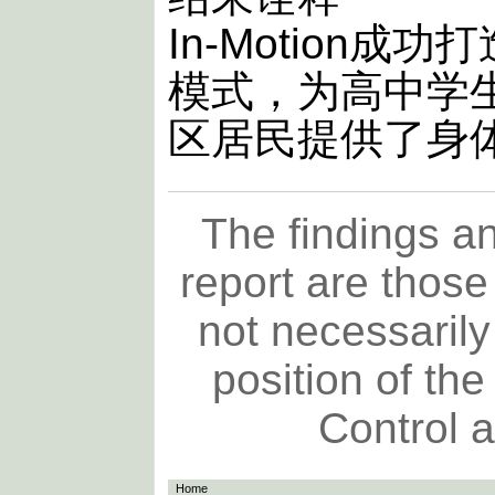
In-Motion
模式，为高中学
区居民提供了身
The findings an
report are those
not necessarily 
position of th
Control 
Home