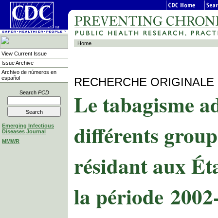
Home
View Current Issue
Issue Archive
Archivo de números en
español
RECHERCHE ORIGINALE
Le tabagisme ad
Search
PCD
différents grou
Emerging Infectious
Diseases Journal
MMWR
résidant aux Ét
la période 2002