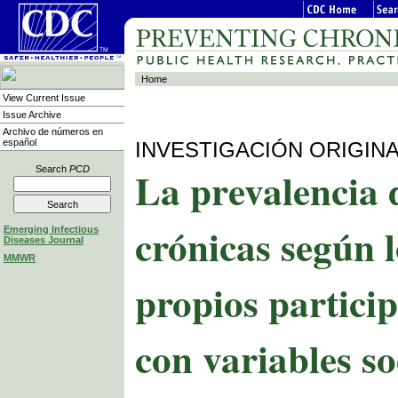
Home
View Current Issue
Issue Archive
Archivo de números en
español
INVESTIGACIÓN ORIGIN
La prevalencia 
Search
PCD
crónicas según 
Emerging Infectious
Diseases Journal
MMWR
propios particip
con variables s