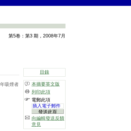
第5卷：第3 期，2008年7月
目錄
本摘要英文版
透過青年吸煙者
列印此項
電郵此項
向編輯發送反饋
意見