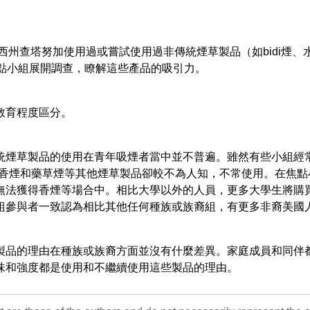
納西州查塔努加使用過或嘗試使用過非傳統煙草製品（如bidi煙
焦點小組展開調查，瞭解這些產品的吸引力。
教育程度區分。
製品的使用在青年吸煙者當中並不普遍。雖然有些小組經常使用Black
丁香香煙和藥草煙等其他煙草製品卻較不為人知，不常使用。在焦
無法獲得香煙等場合中。相比大學以外的人員，更多大學生將購
組參與者一致認為相比其他任何種族或族裔組，有更多非裔美國
製品的理由在種族或族裔方面並沒有什麼差異。家庭成員和同伴
味和強度都是使用和不繼續使用這些製品的理由。